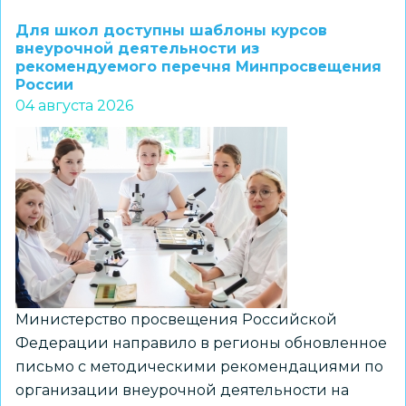
1–
Для школ доступны шаблоны курсов
7
внеурочной деятельности из
рекомендуемого перечня Минпросвещения
классов
России
и
04 августа 2026
их
наставников
приглашают
к
участию
в
региональном
конкурсе
«ПРО
Министерство просвещения Российской
Большие
Федерации направило в регионы обновленное
вызовы»
письмо с методическими рекомендациями по
организации внеурочной деятельности на