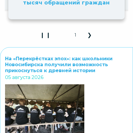
М
тысяч обращений граждан
❙ ❙
❯
1
Play Pause 3D Carousel
Next Slide
На «Перекрёстках эпох»: как школьники
Новосибирска получили возможность
прикоснуться к древней истории
05 августа 2026