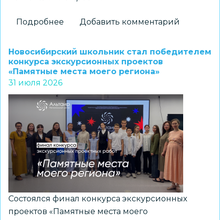
Подробнее
о
Добавить комментарий
Новосибирские
школьники
Новосибирский школьник стал победителем
стали
конкурса экскурсионных проектов
«Памятные места моего региона»
призерами
31 июля 2026
регионального
конкурса
«Без
срока
давности.
Память,
отражённая
поколениями»
Состоялся финал конкурса экскурсионных
проектов «Памятные места моего