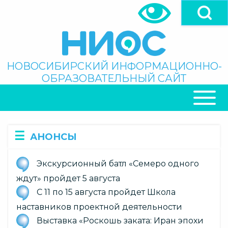
Перейти
к
основному
содержанию
Поиск
НОВОСИБИРСКИЙ ИНФОРМАЦИОННО-
ОБРАЗОВАТЕЛЬНЫЙ САЙТ
ОСНОВНАЯ
НАВИГАЦИЯ
АНОНСЫ
Экскурсионный батл «Семеро одного
ждут» пройдет 5 августа
С 11 по 15 августа пройдет Школа
наставников проектной деятельности
Выставка «Роскошь заката: Иран эпохи