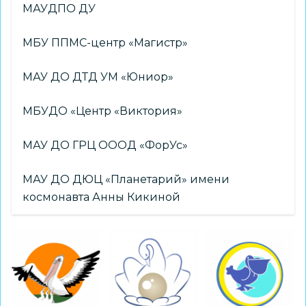
МАУДПО ДУ
МБУ ППМС-центр «Магистр»
МАУ ДО ДТД УМ «Юниор»
МБУДО «Центр «Виктория»
МАУ ДО ГРЦ ОООД «ФорУс»
МАУ ДО ДЮЦ «Планетарий» имени
космонавта Анны Кикиной