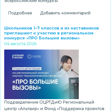
Всероссийские конкурсы
Подробнее
о
Добавить комментарий
Новосибирские
школьники
Школьников 1–7 классов и их наставников
–
приглашают к участию в региональном
конкурсе «ПРО Большие вызовы»
победители
04 августа 2026
всероссийского
конкурса
«Большая
перемена»
Подразделение ОЦРТДиЮ Региональный
центр «Альтаир» и Фонд «Поддержка проектов