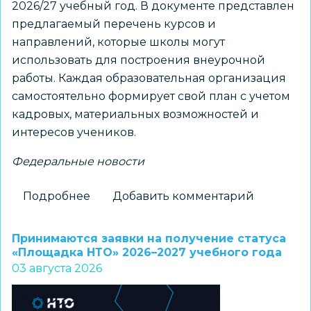
2026/27 учебный год. В документе представлен
предлагаемый перечень курсов и
направлений, которые школы могут
использовать для построения внеурочной
работы. Каждая образовательная организация
самостоятельно формирует свой план с учетом
кадровых, материальных возможностей и
интересов учеников.
Федеральные новости
Подробнее
о
Добавить комментарий
Для
школ
Принимаются заявки на получение статуса
доступны
«Площадка НТО» 2026–2027 учебного года
03 августа 2026
шаблоны
курсов
внеурочной