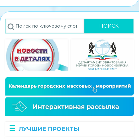
стал
победителем
конкурса
Поиск
экскурсионных
проектов
«Памятные
места
моего
региона»
ЛУЧШИЕ ПРОЕКТЫ