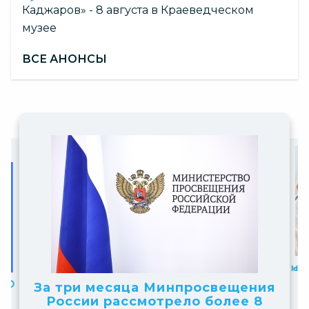
Каджаров» - 8 августа в Краеведческом
музее
ВСЕ АНОНСЫ
Slide
Slide
6
1
Для
of
of
Принимаются заявки на
рий
10
За три месяца Минпросвещения
получение статуса «Площадка
10
ии
России рассмотрело более 8
НТО» 2026–2027 учебного года
р