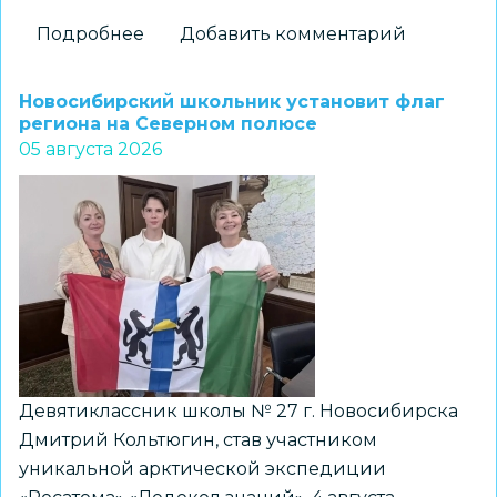
Подробнее
о
Добавить комментарий
На
«Перекрёстках
Новосибирский школьник установит флаг
эпох»:
региона на Северном полюсе
05 августа 2026
как
школьники
Новосибирска
получили
возможность
прикоснуться
к
древней
истории
Девятиклассник школы № 27 г. Новосибирска
Дмитрий Кольтюгин, став участником
уникальной арктической экспедиции