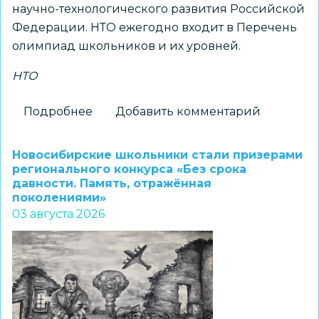
научно-технологического развития Российской
Федерации. НТО ежегодно входит в Перечень
олимпиад школьников и их уровней.
НТО
Подробнее
о
Добавить комментарий
Принимаются
заявки
Новосибирские школьники стали призерами
на
регионального конкурса «Без срока
давности. Память, отражённая
получение
поколениями»
статуса
03 августа 2026
«Площадка
НТО»
2026–
2027
учебного
года