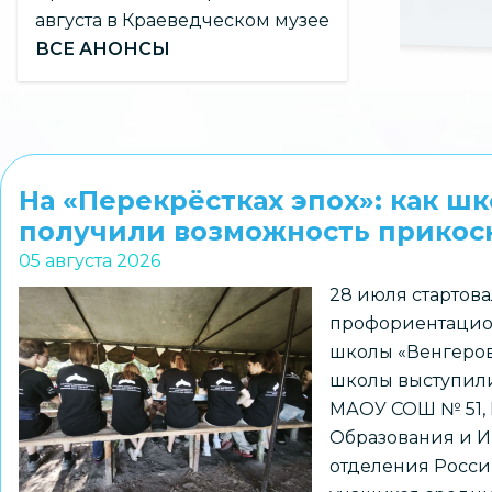
августа в Краеведческом музее
ВСЕ АНОНСЫ
На «Перекрёстках эпох»: как ш
получили возможность прикосн
05 августа 2026
28 июля стартова
профориентацио
школы «Венгеров
школы выступили
МАОУ СОШ № 51,
Образования и И
отделения Росси