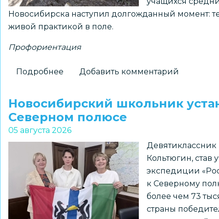
учащихся средн
Новосибирска наступил долгожданный момент: тео
живой практикой в поле.
Профориентация
Подробнее
о
Добавить комментарий
На
«Перекрёстках
Новосибирский школьник устан
эпох»:
Северном полюсе
как
05 августа 2026
школьники
Девятиклассник 
Новосибирска
Кольтюгин, став
получили
экспедиции «Роса
возможность
к Северному полю
прикоснуться
более чем 73 ты
к
страны победите
древней