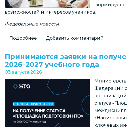
формирует св
«ПРО
возможностей и интересов учеников.
Большие
вызовы»
Федеральные новости
Подробнее
о
Добавить комментарий
Для
школ
Принимаются заявки на получе
доступны
2026–2027 учебного года
шаблоны
03 августа 2026
курсов
Министерств
внеурочной
Федерации о
деятельности
организаций
из
статуса «Пло
рекомендуемого
междисципл
перечня
«Национальна
Минпросвещения
ключевых ин
России