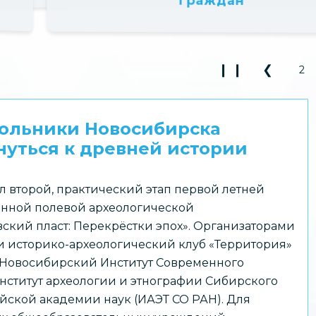
❙ ❙
❮
2
Play Pause 3
Previou
кольники Новосибирска
уться к древней истории
л второй, практический этап первой летней
нной полевой археологической
ский пласт: Перекрёстки эпох». Организаторами
 историко-археологический клуб «Территория»
 Новосибирский Институт Современного
нститут археологии и этнографии Сибирского
йской академии наук (ИАЭТ СО РАН). Для