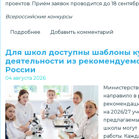
проектов. Приём заявок проводится до 18 сентябр
Всероссийские конкурсы
Подробнее
о
Добавить комментарий
Школьников
1–
Для школ доступны шаблоны к
7
деятельности из рекомендуем
классов
России
и
04 августа 2026
их
Министерств
наставников
направило в
приглашают
рекомендаци
к
на 2026/27 у
участию
предлагаемы
в
школы могут 
региональном
работы. Кажд
конкурсе