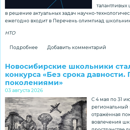
талантливых 
в решение актуальных задач научно-технологиче
ежегодно входит в Перечень олимпиад школьник
НТО
Подробнее
о
Добавить комментарий
Принимаются
заявки
Новосибирские школьники ста
на
конкурса «Без срока давности.
получение
поколениями»
статуса
03 августа 2026
«Площадка
С 4 мая по 31 
НТО»
региональный к
2026–
отражённая пок
2027
вовлечения шк
учебного
пространстве л