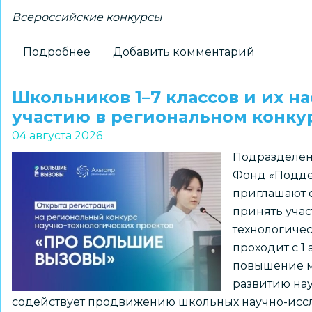
Всероссийские конкурсы
Подробнее
о
Добавить комментарий
Новосибирские
школьники
Школьников 1–7 классов и их н
–
участию в региональном конк
победители
04 августа 2026
всероссийского
Подразделен
конкурса
Фонд «Подде
«Большая
приглашают о
перемена»
принять учас
технологиче
проходит с 1 
повышение м
развитию нау
содействует продвижению школьных научно-иссл