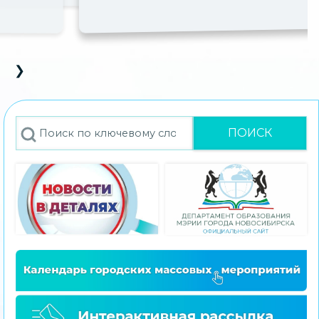
❯
D Carousel
s Slide
Next Slide
Поиск