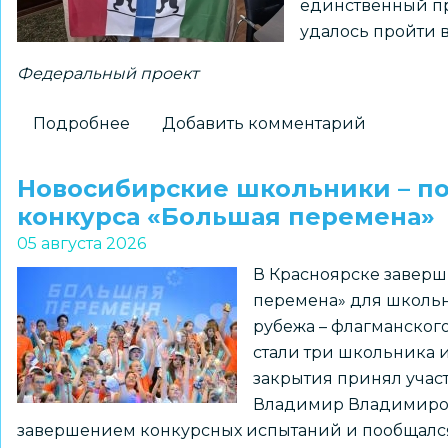
единственный пр
истории
удалось пройти 
Федеральный проект
Подробнее
о
Добавить комментарий
Новосибирский
школьник
Новосибирские школьники – п
установит
конкурса «Большая перемена»
флаг
05 августа 2026
региона
В Красноярске заверш
на
перемена» для школьн
Северном
рубежа – флагманског
полюсе
стали три школьника 
закрытия принял уча
Владимир Владимирови
завершением конкурсных испытаний и пообщался