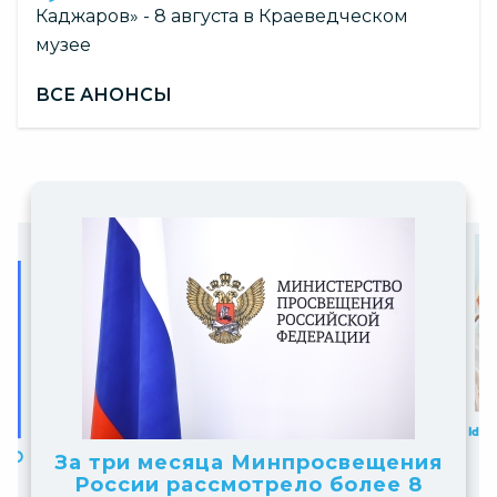
Каджаров» - 8 августа в Краеведческом
музее
ВСЕ АНОНСЫ
Slide
Slide
6
1
Для
of
of
Принимаются заявки на
рий
10
За три месяца Минпросвещения
получение статуса «Площадка
10
ии
России рассмотрело более 8
НТО» 2026–2027 учебного года
р