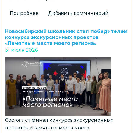
Подробнее
о
Добавить комментарий
Новосибирские
школьники
Новосибирский школьник стал победителем
стали
конкурса экскурсионных проектов
«Памятные места моего региона»
призерами
31 июля 2026
регионального
конкурса
«Без
срока
давности.
Память,
отражённая
поколениями»
Состоялся финал конкурса экскурсионных
проектов «Памятные места моего