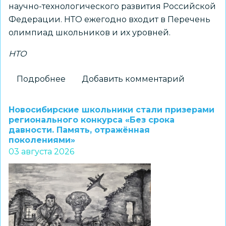
научно-технологического развития Российской
Федерации. НТО ежегодно входит в Перечень
олимпиад школьников и их уровней.
НТО
Подробнее
о
Добавить комментарий
Принимаются
заявки
Новосибирские школьники стали призерами
на
регионального конкурса «Без срока
давности. Память, отражённая
получение
поколениями»
статуса
03 августа 2026
«Площадка
НТО»
2026–
2027
учебного
года