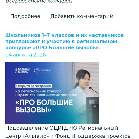
Всероссийские конкурсы
Подробнее
о
Добавить комментарий
Новосибирские
школьники
Школьников 1–7 классов и их наставников
–
приглашают к участию в региональном
конкурсе «ПРО Большие вызовы»
победители
04 августа 2026
всероссийского
конкурса
«Большая
перемена»
Подразделение ОЦРТДиЮ Региональный
центр «Альтаир» и Фонд «Поддержка проектов