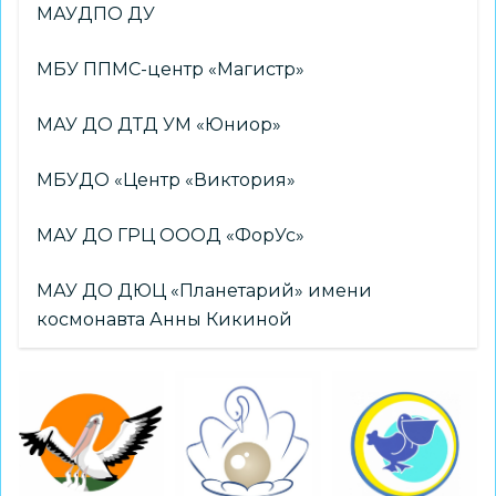
МАУДПО ДУ
МБУ ППМС-центр «Магистр»
МАУ ДО ДТД УМ «Юниор»
МБУДО «Центр «Виктория»
МАУ ДО ГРЦ ОООД «ФорУс»
МАУ ДО ДЮЦ «Планетарий» имени
космонавта Анны Кикиной