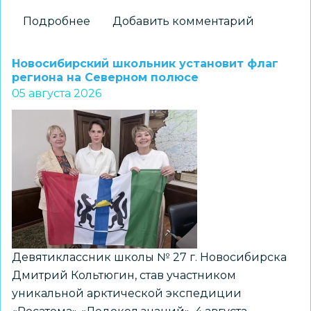
Подробнее
о
Добавить комментарий
На
«Перекрёстках
Новосибирский школьник установит флаг
эпох»:
региона на Северном полюсе
05 августа 2026
как
школьники
Новосибирска
получили
возможность
прикоснуться
к
древней
истории
Девятиклассник школы № 27 г. Новосибирска
Дмитрий Кольтюгин, став участником
уникальной арктической экспедиции