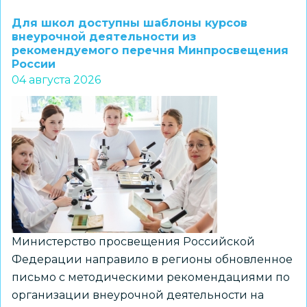
1–
Для школ доступны шаблоны курсов
7
внеурочной деятельности из
рекомендуемого перечня Минпросвещения
классов
России
и
04 августа 2026
их
наставников
приглашают
к
участию
в
региональном
конкурсе
«ПРО
Министерство просвещения Российской
Большие
Федерации направило в регионы обновленное
вызовы»
письмо с методическими рекомендациями по
организации внеурочной деятельности на