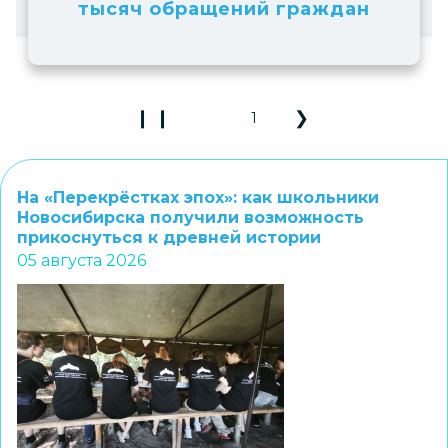
М
тысяч обращений граждан
❙ ❙
❯
1
Play Pause 3D Carousel
Next Slide
На «Перекрёстках эпох»: как школьники
Новосибирска получили возможность
прикоснуться к древней истории
05 августа 2026