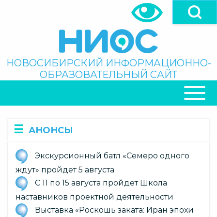
Перейти
к
основному
содержанию
Поиск
НОВОСИБИРСКИЙ ИНФОРМАЦИОННО-
ОБРАЗОВАТЕЛЬНЫЙ САЙТ
ОСНОВНАЯ
НАВИГАЦИЯ
АНОНСЫ
Экскурсионный батл «Семеро одного
ждут» пройдет 5 августа
С 11 по 15 августа пройдет Школа
наставников проектной деятельности
Выставка «Роскошь заката: Иран эпохи