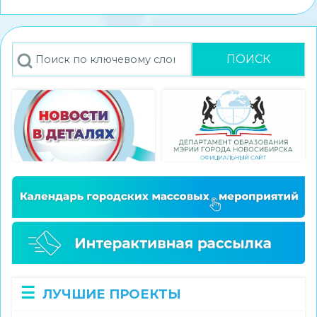
стал
победителем
конкурса
Поиск
экскурсионных
проектов
«Памятные
места
моего
региона»
ЛУЧШИЕ ПРОЕКТЫ