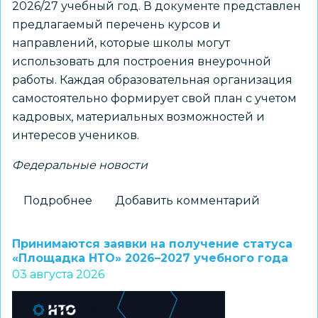
2026/27 учебный год. В документе представлен
предлагаемый перечень курсов и
направлений, которые школы могут
использовать для построения внеурочной
работы. Каждая образовательная организация
самостоятельно формирует свой план с учетом
кадровых, материальных возможностей и
интересов учеников.
Федеральные новости
Подробнее
о
Добавить комментарий
Для
школ
Принимаются заявки на получение статуса
доступны
«Площадка НТО» 2026–2027 учебного года
03 августа 2026
шаблоны
курсов
внеурочной