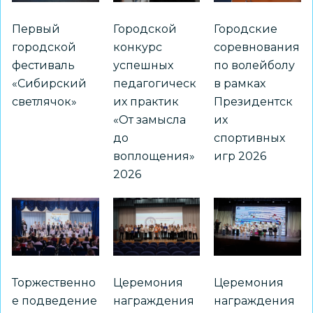
Первый
Городской
Городские
городской
конкурс
соревнования
фестиваль
успешных
по волейболу
«Сибирский
педагогическ
в рамках
светлячок»
их практик
Президентск
«От замысла
их
до
спортивных
воплощения»
игр 2026
2026
Торжественно
Церемония
Церемония
е подведение
награждения
награждения