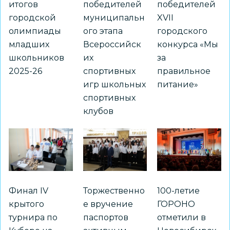
итогов
победителей
победителей
городской
муниципальн
XVII
олимпиады
ого этапа
городского
младших
Всероссийск
конкурса «Мы
школьников
их
за
2025-26
спортивных
правильное
игр школьных
питание»
спортивных
клубов
Финал IV
Торжественно
100-летие
крытого
е вручение
ГОРОНО
турнира по
паспортов
отметили в