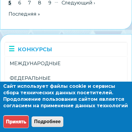
на
…
Текущая страница
5
Страница
6
Страница
7
Страница
8
Страница
9
Следующая страница
Следующий ›
Всероссийский
Последняя страница
Последняя »
конкурс
«Вдохновленные
детством»
КОНКУРСЫ
МЕЖДУНАРОДНЫЕ
ФЕДЕРАЛЬНЫЕ
Сайт использует файлы cookie и сервисы
сбора технических данных посетителей.
РЕГИОНАЛЬНЫЕ
Продолжение пользования сайтом является
согласием на применение данных технологий
ГОРОДСКИЕ
Принять
Подробнее
© 2004 - 2026 Новосибирский информационно-