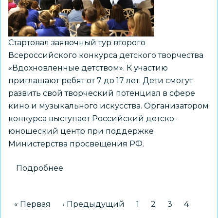
Стартовал заявочный тур второго
Всероссийского конкурса детского творчества
«Вдохновленные детством». К участию
приглашают ребят от 7 до 17 лет. Дети смогут
развить свой творческий потенциал в сфере
кино и музыкального искусства. Организатором
конкурса выступает Российский детско-
юношеский центр при поддержке
Министерства просвещения РФ.
Подробнее
о
Открыт
прием
Нумерация
Первая страница
« Первая
Предыдущая страница
‹ Предыдущий
Страница
1
Страница
2
Страница
3
Страни
4
заявок
страниц