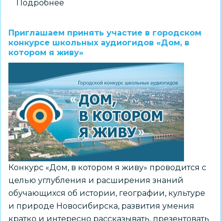
Подробнее
о
МАУ
ДПО
Приглашаем принять участие в городском
«НИСО»
конкурсе школьных аудиогидов «Дом, в
котором я живу»
проводит
городской
конкурс
юношеских
журналистских
материалов
«Ни
дня
без
Конкурс «Дом, в котором я живу» проводится с
строчки»
целью углубления и расширения знаний
обучающихся об истории, географии, культуре
и природе Новосибирска, развития умения
кратко и интересно рассказывать, презентовать