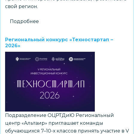
свой регион.
Подробнее
о
Приглашаем
принять
Региональный конкурс «Техностартап –
участие
2026»
в
городском
конкурсе
школьных
аудиогидов
«Дом,
в
котором
я
Подразделение ОЦРТДиЮ Региональный
живу»
центр «Альтаир» приглашает команды
обучающихся 7–10-х классов принять участие в V