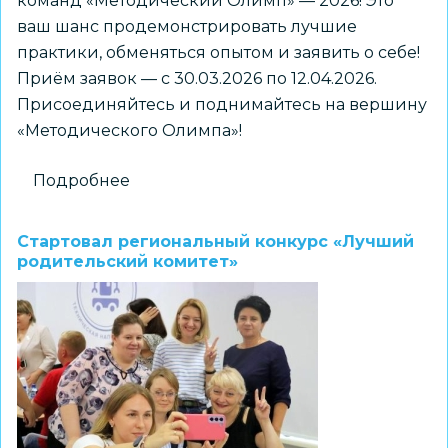
команд «Методический Олимп» — 2026! Это
ваш шанс продемонстрировать лучшие
практики, обменяться опытом и заявить о себе!
Приём заявок — с 30.03.2026 по 12.04.2026.
Присоединяйтесь и поднимайтесь на вершину
«Методического Олимпа»!
Подробнее
о
Городской
открытый
Стартовал региональный конкурс «Лучший
конкурс
родительский комитет»
методических
команд
«Методический
Олимп»
—
2026