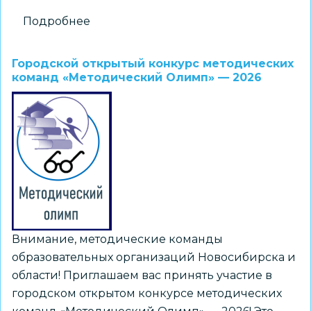
Подробнее
о
Областной
конкурс
Городской открытый конкурс методических
учебно-
команд «Методический Олимп» — 2026
исследовательских
работ
«Юный
архивист»
Внимание, методические команды
образовательных организаций Новосибирска и
области! Приглашаем вас принять участие в
городском открытом конкурсе методических