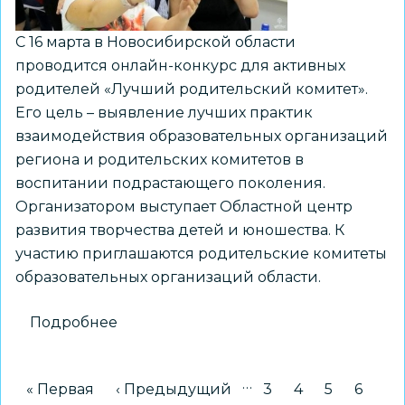
С 16 марта в Новосибирской области
проводится онлайн-конкурс для активных
родителей «Лучший родительский комитет».
Его цель – выявление лучших практик
взаимодействия образовательных организаций
региона и родительских комитетов в
воспитании подрастающего поколения.
Организатором выступает Областной центр
развития творчества детей и юношества. К
участию приглашаются родительские комитеты
образовательных организаций области.
Подробнее
о
Стартовал
региональный
…
Нумерация
Первая страница
« Первая
Предыдущая страница
‹ Предыдущий
Страница
3
Страница
4
Страница
5
Стран
6
конкурс
страниц