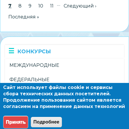
«Лучший
…
Текущая страница
7
Страница
8
Страница
9
Страница
10
Страница
11
Следующая страница
Следующий ›
родительский
Последняя страница
Последняя »
комитет»
КОНКУРСЫ
МЕЖДУНАРОДНЫЕ
ФЕДЕРАЛЬНЫЕ
Сайт использует файлы cookie и сервисы
сбора технических данных посетителей.
РЕГИОНАЛЬНЫЕ
Продолжение пользования сайтом является
согласием на применение данных технологий
ГОРОДСКИЕ
Принять
Подробнее
© 2004 - 2026 Новосибирский информационно-