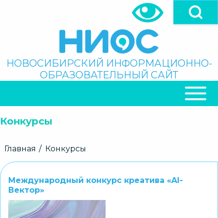
Перейти
к
основному
содержанию
Поиск
НОВОСИБИРСКИЙ ИНФОРМАЦИОННО-
ОБРАЗОВАТЕЛЬНЫЙ САЙТ
ОСНОВНАЯ
НАВИГАЦИЯ
Конкурсы
Строка
Главная
Конкурсы
навигации
Международный конкурс креатива «AI-
Вектор»