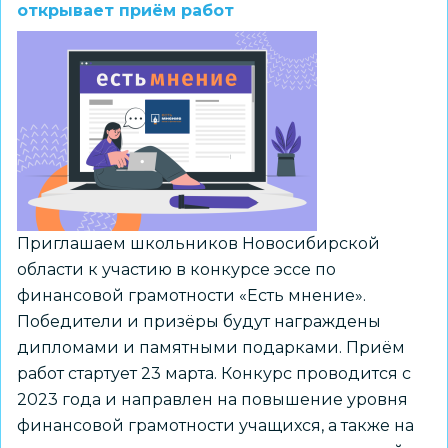
конкурс
открывает приём работ
изобразительного
творчества
«Любимые
герои
советских
мультфильмов»
Приглашаем школьников Новосибирской
области к участию в конкурсе эссе по
финансовой грамотности «Есть мнение».
Победители и призёры будут награждены
дипломами и памятными подарками. Приём
работ стартует 23 марта. Конкурс проводится с
2023 года и направлен на повышение уровня
финансовой грамотности учащихся, а также на