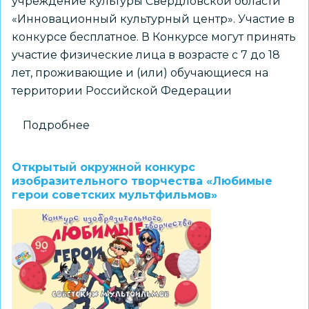
учреждение культуры Свердловской области
«Инновационный культурный центр». Участие в
конкурсе бесплатное. В Конкурсе могут принять
участие физические лица в возрасте с 7 до 18
лет, проживающие и (или) обучающиеся на
территории Российской Федерации
Подробнее
о
Всероссийский
Scratch
Открытый окружной конкурс
конкурс
изобразительного творчества «Любимые
герои советских мультфильмов»
по
креативному
программированию