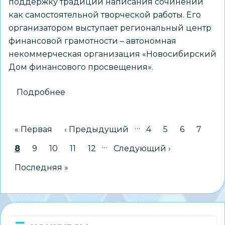
поддержку традиции написания сочинений
как самостоятельной творческой работы. Его
организатором выступает региональный центр
финансовой грамотности – автономная
некоммерческая организация «Новосибирский
Дом финансового просвещения».
Подробнее
о
Региональный
конкурс
…
Нумерация
Первая страница
« Первая
Предыдущая страница
‹ Предыдущий
Страница
4
Страница
5
Страница
6
Стран
7
эссе
страниц
«Есть
…
Текущая страница
8
Страница
9
Страница
10
Страница
11
Страница
12
Следующая страница
Следующий ›
мнение»
Последняя страница
Последняя »
открывает
приём
работ