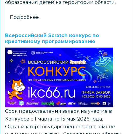
образования детей на территории области.
Подробнее
о
Конкурс
образовательных
Всероссийский Scratch конкурс по
практик
креативному программированию
повышения
доступности
дополнительного
образования
детей
«На
шаг
впереди»
Срок предоставления заявок на участие в
Конкурсе с 1 марта по 15 мая 2026 года.
Организатор: Государственное автономное