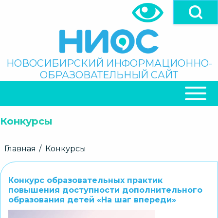
Перейти
к
основному
содержанию
Поиск
НОВОСИБИРСКИЙ ИНФОРМАЦИОННО-
ОБРАЗОВАТЕЛЬНЫЙ САЙТ
ОСНОВНАЯ
НАВИГАЦИЯ
Конкурсы
Строка
Главная
Конкурсы
навигации
Конкурс образовательных практик
повышения доступности дополнительного
образования детей «На шаг впереди»