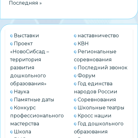
Последняя страница
Последняя »
экскурсионных
проектов
«Памятные
места
Выставки
наставничество
моего
Проект
КВН
региона»
«НовоСибсад –
Региональные
территория
соревнования
развития
Последний звонок
дошкольного
Форум
образования»
Год единства
Наука
народов России
Памятные даты
Соревнования
Конкурс
Школьные театры
профессионального
Кросс нации
мастерства
Год дошкольного
Школа
образования