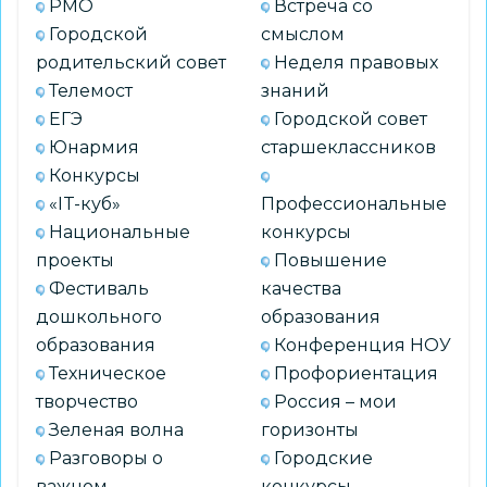
РМО
Встреча со
Городской
смыслом
родительский совет
Неделя правовых
Телемост
знаний
ЕГЭ
Городской совет
Юнармия
старшеклассников
Конкурсы
«IT-куб»
Профессиональные
Национальные
конкурсы
проекты
Повышение
Фестиваль
качества
дошкольного
образования
образования
Конференция НОУ
Техническое
Профориентация
творчество
Россия – мои
Зеленая волна
горизонты
Разговоры о
Городские
важном
конкурсы