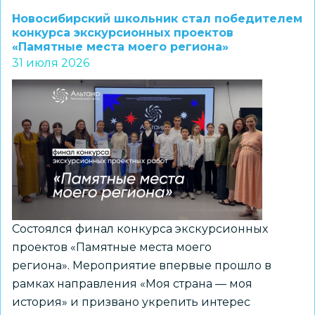
курс
Новосибирский школьник стал победителем
«Россия
конкурса экскурсионных проектов
«Памятные места моего региона»
–
31 июля 2026
мои
горизонты»
с
2026/27
учебного
года
войдет
обязательный
региональный
Состоялся финал конкурса экскурсионных
компонент
проектов «Памятные места моего
региона». Мероприятие впервые прошло в
рамках направления «Моя страна — моя
история» и призвано укрепить интерес