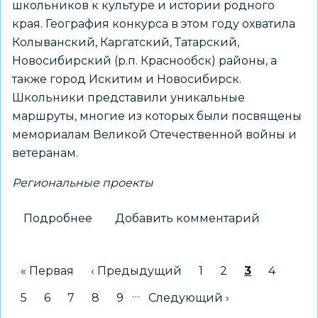
школьников к культуре и истории родного
края. География конкурса в этом году охватила
Колыванский, Каргатский, Татарский,
Новосибирский (р.п. Краснообск) районы, а
также город Искитим и Новосибирск.
Школьники представили уникальные
маршруты, многие из которых были посвящены
мемориалам Великой Отечественной войны и
ветеранам.
Региональные проекты
Подробнее
о
Добавить комментарий
Новосибирский
школьник
Нумерация
Первая страница
« Первая
Предыдущая страница
‹ Предыдущий
Страница
1
Страница
2
Текущая с
3
Страни
4
стал
страниц
победителем
…
Страница
5
Страница
6
Страница
7
Страница
8
Страница
9
Следующая страница
Следующий ›
конкурса