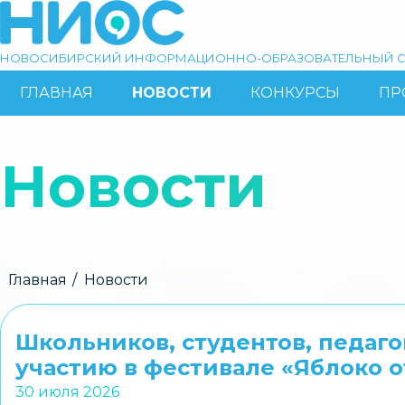
Перейти
к
основному
НОВОСИБИРСКИЙ ИНФОРМАЦИОННО-ОБРАЗОВАТЕЛЬНЫЙ С
содержанию
ГЛАВНАЯ
НОВОСТИ
КОНКУРСЫ
ПР
ОСНОВНАЯ
Поиск
НАВИГАЦИЯ
Новости
Строка
Главная
Новости
навигации
Школьников, студентов, педаг
участию в фестивале «Яблоко о
30 июля 2026