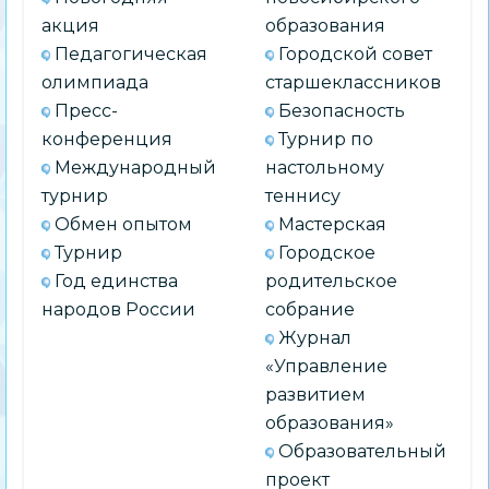
акция
образования
Педагогическая
Городской совет
олимпиада
старшеклассников
Пресс-
Безопасность
конференция
Турнир по
Международный
настольному
турнир
теннису
Обмен опытом
Мастерская
Турнир
Городское
Год единства
родительское
народов России
собрание
Журнал
«Управление
развитием
образования»
Образовательный
проект