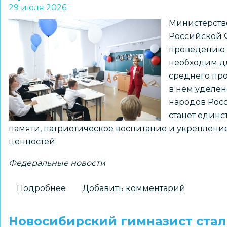
29 июля 2026
родителей
Министерств
приглашают
Российской 
к
проведению Д
участию
необходим д
в
среднего пр
фестивале
в нем уделе
«Яблоко
народов Росс
от
станет единс
яблони»
памяти, патриотическое воспитание и укреплен
ценностей.
Федеральные новости
Подробнее
о
Добавить комментарий
Минпросвещения
России
Новосибирский гимназист стал 