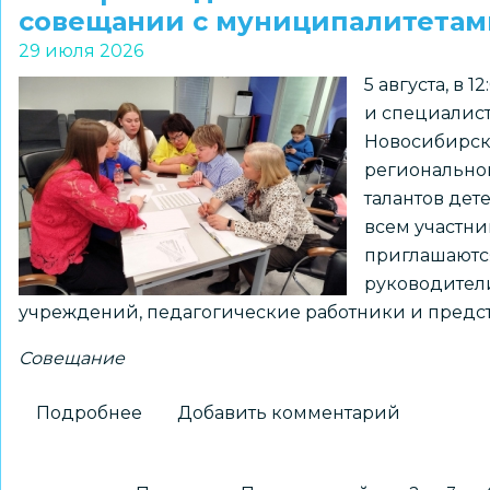
стал
совещании с муниципалитетам
участником
29 июля 2026
мастер
5 августа, в
-
и специалис
класса
Новосибирск
по
регионально
диагностической
талантов дет
и
всем участни
интервенционной
приглашаютс
эндоскопии
руководители
учреждений, педагогические работники и предс
Совещание
Подробнее
о
Добавить комментарий
О
сопровождении
…