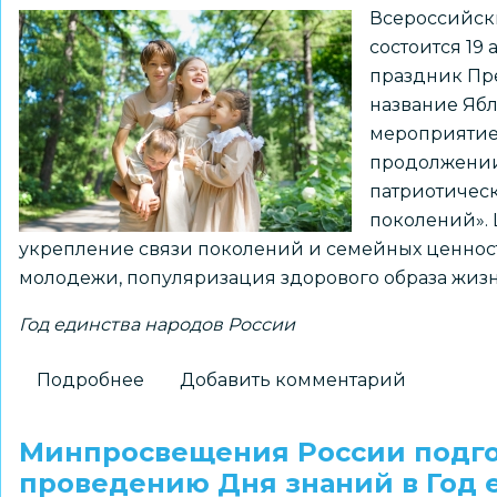
Всероссийск
состоится 19 
праздник Пр
название Ябл
мероприятие 
продолжении
патриотическ
поколений». 
укрепление связи поколений и семейных ценност
молодежи, популяризация здорового образа жизн
Год единства народов России
Подробнее
о
Добавить комментарий
Школьников,
студентов,
Минпросвещения России подго
педагогов
проведению Дня знаний в Год 
и