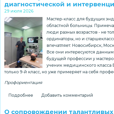
подготовило
диагностической и интервенц
рекомендации
29 июля 2026
по
Мастер-класс для будущих эн
проведению
областной больницы. Примечат
Дня
люди разных возрастов - не т
знаний
ординаторы, но и старшекласс
в
впечатляет: Новосибирск, Москв
Год
Все они интересуются данным
единства
будущей профессии у мастеров
народов
ученик медицинского класса 
России
только 9-й класс, но уже примеряет на себя профе
Профориентация
Подробнее
о
Добавить комментарий
Новосибирский
гимназист
О сопровождении талантливых