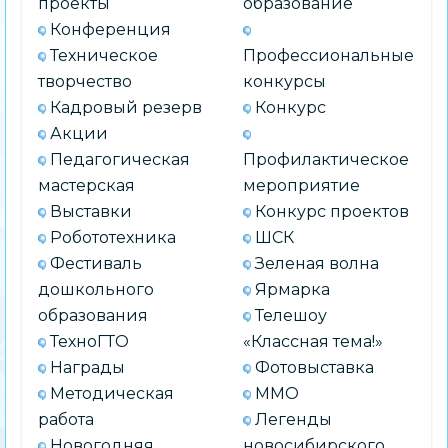
проекты
образование
Конференция
Техническое
Профессиональные
творчество
конкурсы
Кадровый резерв
Конкурс
Акции
Педагогическая
Профилактическое
мастерская
мероприятие
Выставки
Конкурс проектов
Робототехника
ШСК
Фестиваль
Зеленая волна
дошкольного
Ярмарка
образования
Телешоу
ТехноГТО
«Классная тема!»
Награды
Фотовыставка
Методическая
ММО
работа
Легенды
Новогодняя
новосибирского