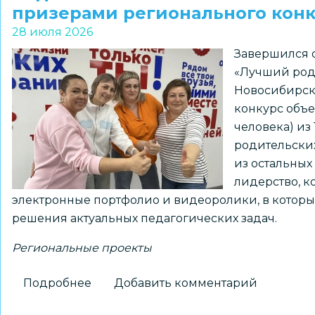
НЭЛ
призерами регионального конк
–
28 июля 2026
победители
Завершился 
международного
«Лучший род
чемпионата
Новосибирско
по
конкурс объе
космической
человека) из
робототехнике
родительских
из остальных
лидерство, к
электронные портфолио и видеоролики, в котор
решения актуальных педагогических задач.
Региональные проекты
Подробнее
о
Добавить комментарий
Родительские