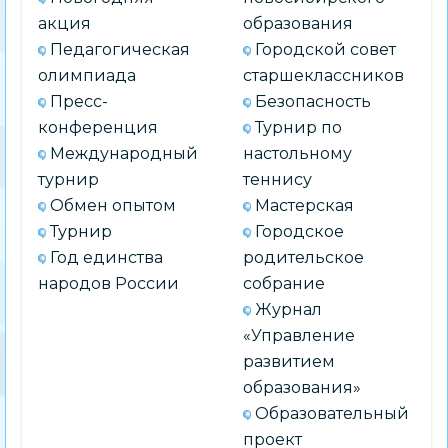
акция
образования
Педагогическая
Городской совет
олимпиада
старшеклассников
Пресс-
Безопасность
конференция
Турнир по
Международный
настольному
турнир
теннису
Обмен опытом
Мастерская
Турнир
Городское
Год единства
родительское
народов России
собрание
Журнал
«Управление
развитием
образования»
Образовательный
проект