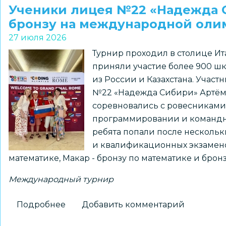
комитеты
Ученики лицея №22 «Надежда С
новосибирских
бронзу на международной оли
школ
27 июля 2026
стали
Турнир проходил в столице Ита
призерами
приняли участие более 900 шк
регионального
из России и Казахстана. Учас
конкурса
№22 «Надежда Сибири» Артём
соревновались с ровесниками 
программировании и командны
ребята попали после нескольк
и квалификационных экзаменов
математике, Макар - бронзу по математике и бро
Международный турнир
Подробнее
о
Добавить комментарий
Ученики