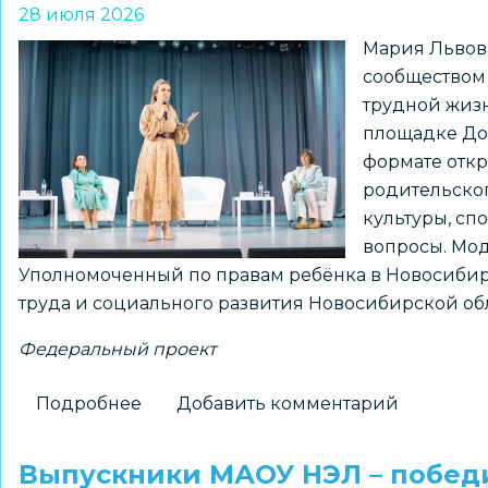
28 июля 2026
Мария Львов
сообществом 
трудной жизн
площадке До
формате откр
родительског
культуры, сп
вопросы. Мо
Уполномоченный по правам ребёнка в Новосибир
труда и социального развития Новосибирской обл
Федеральный проект
Подробнее
о
Добавить комментарий
Уполномоченный
при
Выпускники МАОУ НЭЛ – побед