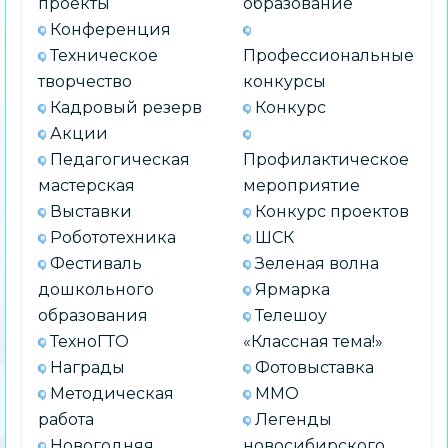
проекты
образование
Конференция
Техническое
Профессиональные
творчество
конкурсы
Кадровый резерв
Конкурс
Акции
Педагогическая
Профилактическое
мастерская
мероприятие
Выставки
Конкурс проектов
Робототехника
ШСК
Фестиваль
Зеленая волна
дошкольного
Ярмарка
образования
Телешоу
ТехноГТО
«Классная тема!»
Награды
Фотовыставка
Методическая
ММО
работа
Легенды
Новогодняя
новосибирского