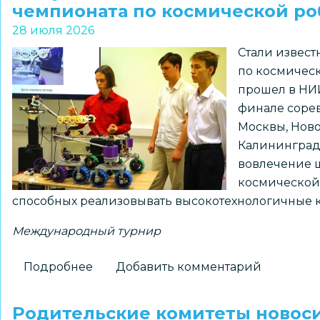
Президенте
чемпионата по космической ро
РФ
28 июля 2026
по
Стали извест
правам
по космическ
ребенка
прошел в НИИ
обсудила
финале соре
в
Москвы, Ново
Новосибирске
Калининградс
вопросы
вовлечение 
профилактики
космической 
социального
способных реализовывать высокотехнологичные 
сиротства
Международный турнир
Подробнее
о
Добавить комментарий
Выпускники
МАОУ
Родительские комитеты новос