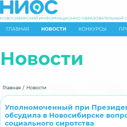
Перейти
к
основному
НОВОСИБИРСКИЙ ИНФОРМАЦИОННО-ОБРАЗОВАТЕЛЬНЫЙ С
содержанию
ГЛАВНАЯ
НОВОСТИ
КОНКУРСЫ
ПР
ОСНОВНАЯ
Поиск
НАВИГАЦИЯ
Новости
Строка
Главная
Новости
навигации
Уполномоченный при Президен
обсудила в Новосибирске воп
социального сиротства