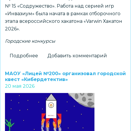
№ 15 «Содружество». Работа над серией игр
«Инвазиум» была начата в рамках отборочного
этапа всероссийского хакатона «Varwin Хакатон
2026».
Городские конкурсы
Подробнее
о
Добавить комментарий
Юные
разработчики
МАОУ «Лицей №200» организовал городской
ЦВР
квест «Кибердетектив»
20 мая 2026
«Галактика»
победили
в
городском
конкурсе
проектов