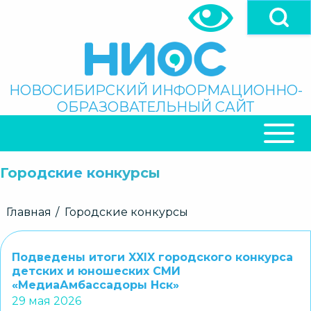
Перейти
к
основному
содержанию
Поиск
НОВОСИБИРСКИЙ ИНФОРМАЦИОННО-
ОБРАЗОВАТЕЛЬНЫЙ САЙТ
ОСНОВНАЯ
НАВИГАЦИЯ
Городские конкурсы
Строка
Главная
Городские конкурсы
навигации
Подведены итоги XXIX городского конкурса
детских и юношеских СМИ
«МедиаАмбассадоры Нск»
29 мая 2026