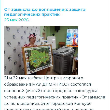
Городская
игра
От замысла до воплощения: защита
«Экспресс-
педагогических практик
25 мая 2026
курс
подготовки
юных
спасателей»
завершена
21 и 22 мая на базе Центра цифрового
образования МАУ ДПО «НИСО» состоялся
основной (очный) этап городского конкурса
успешных педагогических практик «От замысла
до воплощения». Этот городской конкурс
проводится уже четвертый год и не теряет