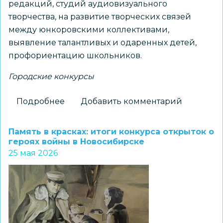
редакций, студий аудиовизуального
творчества, на развитие творческих связей
между юнкоровскими коллективами,
выявление талантливых и одаренных детей,
профориентацию школьников.
Городские конкурсы
Подробнее
о
Добавить комментарий
Подведены
итоги
Память в красках: итоги конкурса открыток о
XXIX
героях войны в Новосибирске
25 мая 2026
городского
конкурса
детских
и
юношеских
СМИ