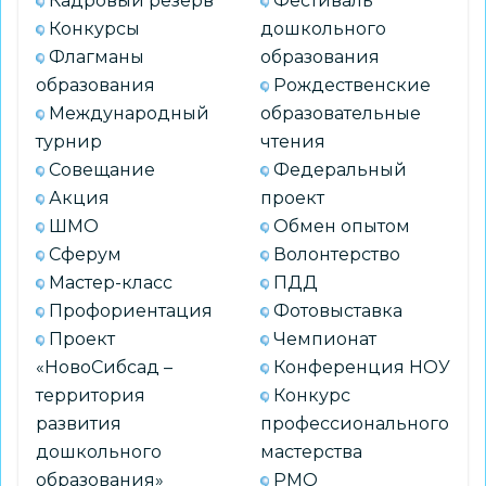
Кадровый резерв
Фестиваль
орнаментах
Конкурсы
дошкольного
народов
Флагманы
образования
России»
образования
Рождественские
открылась
Международный
образовательные
в
турнир
чтения
Институте
Совещание
Федеральный
искусств
Акция
проект
НГПУ
ШМО
Обмен опытом
Сферум
Волонтерство
Мастер-класс
ПДД
Профориентация
Фотовыставка
Проект
Чемпионат
«НовоСибсад –
Конференция НОУ
территория
Конкурс
развития
профессионального
дошкольного
мастерства
образования»
РМО