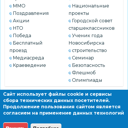
ММО
Национальные
Поздравления
проекты
Акции
Городской совет
НТО
старшеклассников
Победа
Ученик года
Бесплатный
Новосибирска
проезд
строительство
Медиасреда
Семинар
Краеведение
Безопасность
Флешмоб
Олимпиады
Сайт использует файлы cookie и сервисы
сбора технических данных посетителей.
АРХИВ
Продолжение пользования сайтом является
согласием на применение данных технологий
© 2004 - 2026 Новосибирский информационно-
образовательный сайт по заказу департамента