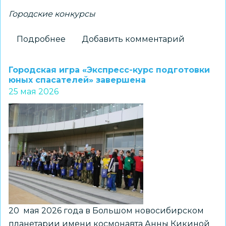
Городские конкурсы
Подробнее
о
Добавить комментарий
Память
в
Городская игра «Экспресс-курс подготовки
красках:
юных спасателей» завершена
25 мая 2026
итоги
конкурса
открыток
о
героях
войны
в
Новосибирске
20 мая 2026 года в Большом новосибирском
планетарии имени космонавта Анны Кикиной