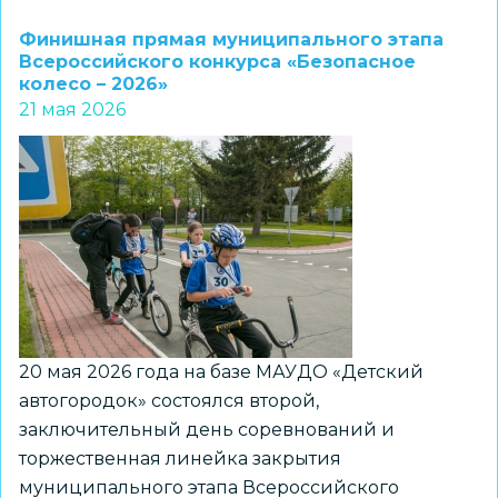
Подведены
итоги
Финишная прямая муниципального этапа
городского
Всероссийского конкурса «Безопасное
колесо – 2026»
конкурса
21 мая 2026
классных
коллективов
«Мы
–
команда!»
20 мая 2026 года на базе МАУДО «Детский
автогородок» состоялся второй,
заключительный день соревнований и
торжественная линейка закрытия
муниципального этапа Всероссийского