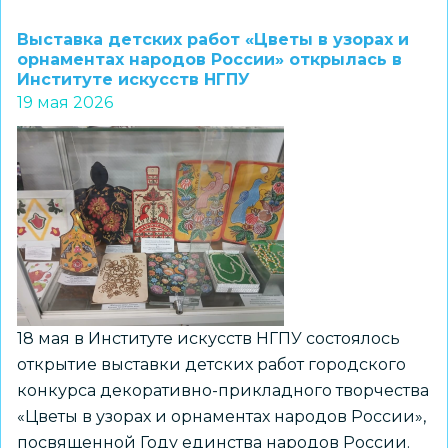
Торжественное
открытие
Выставка детских работ «Цветы в узорах и
и
орнаментах народов России» открылась в
Институте искусств НГПУ
первые
19 мая 2026
испытания:
в
«Детском
автогородке»
стартовал
муниципальный
этап
«Безопасного
колеса
18 мая в Институте искусств НГПУ состоялось
–
открытие выставки детских работ городского
2026»
конкурса декоративно-прикладного творчества
«Цветы в узорах и орнаментах народов России»,
посвященной Году единства народов России.