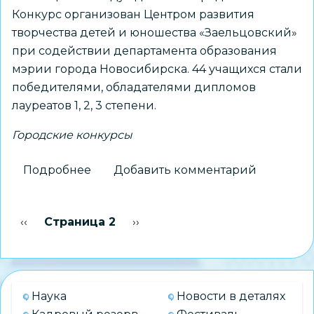
Конкурс организован Центром развития
творчества детей и юношества «Заельцовский»
при содействии департамента образования
мэрии города Новосибирска. 44 учащихся стали
победителями, обладателями дипломов
лауреатов 1, 2, 3 степени.
Городские конкурсы
Подробнее
о
Добавить комментарий
Выставка
детских
Нумерация
Предыдущая страница
‹‹
Страница 2
Следующая страница
››
работ
страниц
«Цветы
в
узорах
Наука
Новости в деталях
и