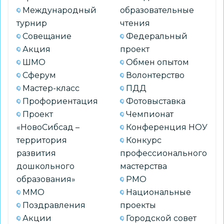
Международный
образовательные
турнир
чтения
Совещание
Федеральный
Акция
проект
ШМО
Обмен опытом
Сферум
Волонтерство
Мастер-класс
ПДД
Профориентация
Фотовыставка
Проект
Чемпионат
«НовоСибсад –
Конференция НОУ
территория
Конкурс
развития
профессионального
дошкольного
мастерства
образования»
РМО
ММО
Национальные
Поздравления
проекты
Акции
Городской совет