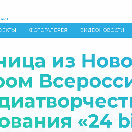
АЙТ
ОЕКТЫ
ФОТОГАЛЕРЕЯ
ВИДЕОНОВОСТИ
ница из Нов
ром Всеросс
диатворчест
вания «24 bi