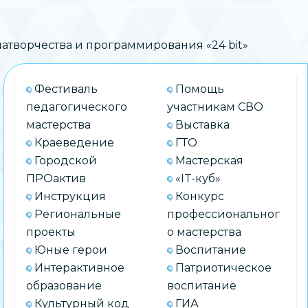
творчества и программирования «24 bit»
Фестиваль
Помощь
педагогического
участникам СВО
мастерства
Выставка
Краеведение
ГТО
Городской
Мастерская
ПРОактив
«IT-куб»
Инструкция
Конкурс
Региональные
профессиональног
проекты
о мастерства
Юные герои
Воспитание
Интерактивное
Патриотическое
образование
воспитание
Культурный код
ГИА