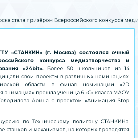
ка стала призёром Всероссийского конкурса медиа
ГТУ «СТАНКИН» (г. Москва) состоялся очный
оссийского конкурса медиатворчества и
вания «24bit».
Более 50 школьников из 14
щищали свои проекты в различных номинациях.
бирской области в финал номинации «2D
я анимация» прошла ученица 6 «С» класса МАОУ
олодилова Арина с проектом «Анимация Stop
курсию по Техническому полигону СТАНКИНа.
е станков и механизмов, на которых проводятся