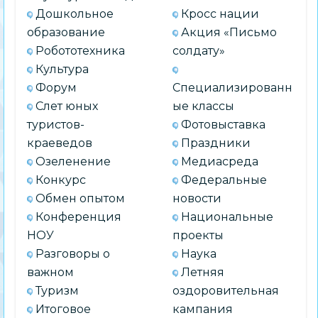
Дошкольное
Кросс нации
образование
Акция «Письмо
Робототехника
солдату»
Культура
Форум
Специализированн
Слет юных
ые классы
туристов-
Фотовыставка
краеведов
Праздники
Озеленение
Медиасреда
Конкурс
Федеральные
Обмен опытом
новости
Конференция
Национальные
НОУ
проекты
Разговоры о
Наука
важном
Летняя
Туризм
оздоровительная
Итоговое
кампания