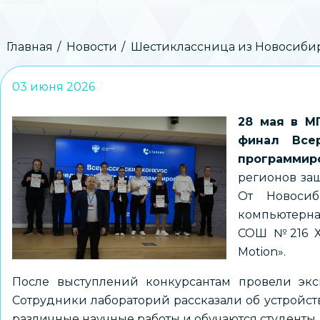
Строка
Главная
Новости
Шестиклассница из Новосибирс
навигации
03 июня 2026
28 мая в М
финал Всер
программиро
регионов за
От Новоси
компьютерна
СОШ №216 Х
Motion».
После выступлений конкурсантам провели экс
Сотрудники лабораторий рассказали об устройств
различные научные работы и обучаются студенты.