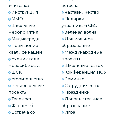
Учителю»
встреча
Инструкция
наставничество
ММО
Подарки
Школьные
участникам СВО
мероприятия
Зеленая волна
Медиасреда
Дошкольное
Повышение
образование
квалификации
Международные
Ученик года
проекты
Новосибирска
Школьные театры
ШСК
Конференция НОУ
строительство
Семинар
Региональные
Сотрудничество
проекты
Праздники
Телемост
Дополнительное
Флешмоб
образование
Встреча со
Игра