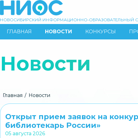
Перейти
к
основному
НОВОСИБИРСКИЙ ИНФОРМАЦИОННО-ОБРАЗОВАТЕЛЬНЫЙ С
содержанию
ГЛАВНАЯ
НОВОСТИ
КОНКУРСЫ
ПР
ОСНОВНАЯ
Поиск
НАВИГАЦИЯ
Новости
Строка
Главная
Новости
навигации
Открыт прием заявок на конку
библиотекарь России»
05 августа 2026