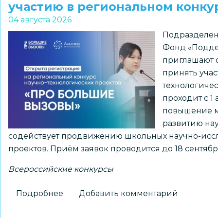
участию в региональном конк
на
04 августа 2026
конкурс
Подразделен
«Лучший
Фонд «Подде
школьный
приглашают о
педагог-
принять учас
библиотекарь
технологиче
России»
проходит с 1 
повышение м
развитию нау
содействует продвижению школьных научно-иссл
проектов. Приём заявок проводится до 18 сентябр
Всероссийские конкурсы
Подробнее
о
Добавить комментарий
Школьников