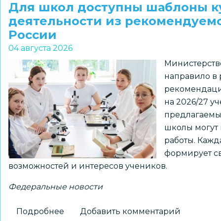
1–
Для школ доступны шаблоны к
7
деятельности из рекомендуем
классов
России
и
04 августа 2026
их
Министерств
наставников
направило в
приглашают
рекомендаци
к
на 2026/27 у
участию
предлагаемы
в
школы могут 
региональном
работы. Кажд
конкурсе
формирует св
«ПРО
возможностей и интересов учеников.
Большие
вызовы»
Федеральные новости
Подробнее
о
Добавить комментарий