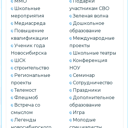
ММО
Подарки
Школьные
участникам СВО
мероприятия
Зеленая волна
Медиасреда
Дошкольное
Повышение
образование
квалификации
Международные
Ученик года
проекты
Новосибирска
Школьные театры
ШСК
Конференция
строительство
НОУ
Региональные
Семинар
проекты
Сотрудничество
Телемост
Праздники
Флешмоб
Дополнительное
Встреча со
образование
смыслом
Игра
Легенды
Молодые
новосибирского
специалисты