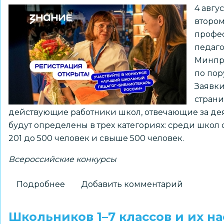
4 авгу
втором
профе
педаго
Минпр
по пор
Заявки
страни
действующие работники школ, отвечающие за де
будут определены в трех категориях: среди школ 
201 до 500 человек и свыше 500 человек.
Всероссийские конкурсы
Подробнее
о
Добавить комментарий
Открыт
прием
Школьников 1–7 классов и их н
заявок