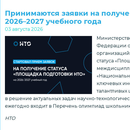
Для
школ
Принимаются заявки на получе
доступны
2026–2027 учебного года
шаблоны
03 августа 2026
курсов
Министерств
внеурочной
Федерации о
деятельности
организаций
из
статуса «Пло
рекомендуемого
междисципл
перечня
«Национальна
Минпросвещения
ключевых ин
России
талантливых 
в решение актуальных задач научно-технологиче
ежегодно входит в Перечень олимпиад школьник
НТО