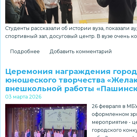
автоледи
с
Днем
Студенты рассказали об истории вуза, показали а
8
спортивный зал, досуговый центр. В вузе очень к
Марта
Подробнее
о
Добавить комментарий
Профориентация
в
Церемония награждения городс
рамках
юношеского творчества «Желаю 
проекта
внешкольной работы «Пашинс
«Билет
03 марта 2026
в
26 февраля в М
будущее»
оформленном зри
мероприятие - ц
городского конк