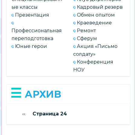
ые классы
Кадровый резерв
Презентация
Обмен опытом
Краеведение
Профессиональная
Ремонт
переподготовка
Сферум
Юные герои
Акция «Письмо
солдату»
Конференция
НОУ
АРХИВ
Нумерация
Предыдущая страница
‹‹
Страница 24
страниц