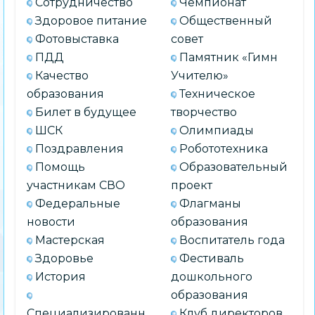
Сотрудничество
Чемпионат
Здоровое питание
Общественный
Фотовыставка
совет
ПДД
Памятник «Гимн
Качество
Учителю»
образования
Техническое
Билет в будущее
творчество
ШСК
Олимпиады
Поздравления
Робототехника
Помощь
Образовательный
участникам СВО
проект
Федеральные
Флагманы
новости
образования
Мастерская
Воспитатель года
Здоровье
Фестиваль
История
дошкольного
образования
Специализированн
Клуб директоров