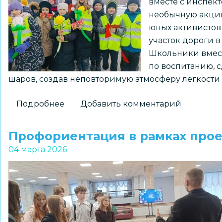
вместе с инспек
учеников
необычную акцию
гимназии
юных активистов
№3
участок дороги 
в
Школьники вмест
Академгородке
по воспитанию, 
шаров, создав неповторимую атмосферу легкости 
Подробнее
о
Добавить комментарий
Цветочная
феерия
Профориентация в рамках прое
на
04 марта 2026
дороге:
ученики
школы
№
73
поздравили