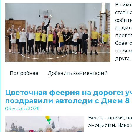
В гимн
ставша
событи
родите
прове
Советс
плечом
друга.
Подробнее
о
Добавить комментарий
ЦДТ
Советского
Цветочная феерия на дороге: 
района
поздравили автоледи с Днем 8
провел
05 марта 2026
спортивную
Весна – время, 
эстафету
эмоциями. Накан
для