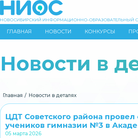
Перейти
к
основному
НОВОСИБИРСКИЙ ИНФОРМАЦИОННО-ОБРАЗОВАТЕЛЬНЫЙ С
содержанию
ГЛАВНАЯ
НОВОСТИ
КОНКУРСЫ
ПР
ОСНОВНАЯ
Поиск
НАВИГАЦИЯ
Новости в д
Строка
Главная
Новости в деталях
навигации
ЦДТ Советского района провел
учеников гимназии №3 в Акад
05 марта 2026