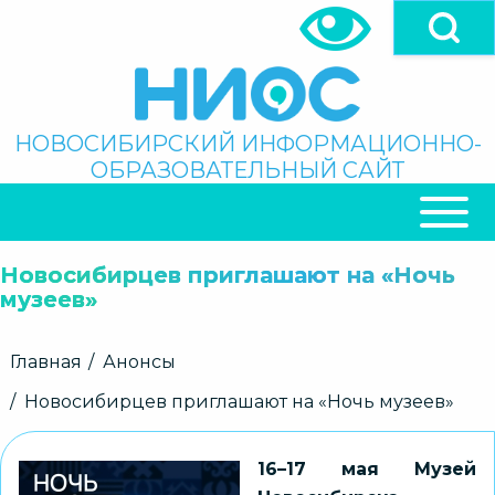
Перейти
к
основному
содержанию
Поиск
НОВОСИБИРСКИЙ ИНФОРМАЦИОННО-
ОБРАЗОВАТЕЛЬНЫЙ САЙТ
ОСНОВНАЯ
НАВИГАЦИЯ
Новосибирцев приглашают на «Ночь
музеев»
Строка
Главная
Анонсы
навигации
Новосибирцев приглашают на «Ночь музеев»
16–17 мая Музей