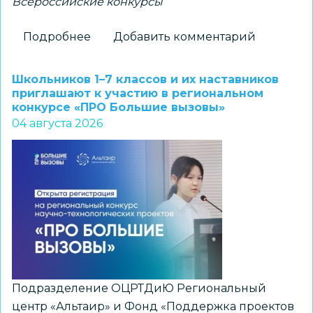
Всероссийские конкурсы
Подробнее
о
Добавить комментарий
Новосибирские
школьники
Школьников 1–7 классов и их наставников
–
приглашают к участию в региональном
конкурсе «ПРО Большие вызовы»
победители
04 августа 2026
всероссийского
конкурса
«Большая
перемена»
Подразделение ОЦРТДиЮ Региональный
центр «Альтаир» и Фонд «Поддержка проектов