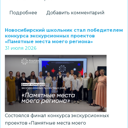
Подробнее
о
Добавить комментарий
Новосибирские
школьники
Новосибирский школьник стал победителем
стали
конкурса экскурсионных проектов
«Памятные места моего региона»
призерами
31 июля 2026
регионального
конкурса
«Без
срока
давности.
Память,
отражённая
поколениями»
Состоялся финал конкурса экскурсионных
проектов «Памятные места моего