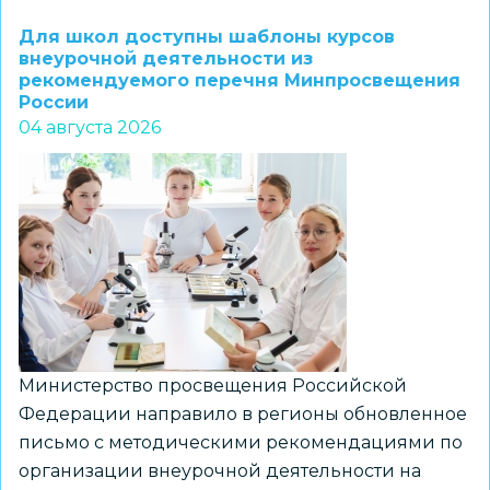
1–
Для школ доступны шаблоны курсов
7
внеурочной деятельности из
рекомендуемого перечня Минпросвещения
классов
России
и
04 августа 2026
их
наставников
приглашают
к
участию
в
региональном
конкурсе
«ПРО
Министерство просвещения Российской
Большие
Федерации направило в регионы обновленное
вызовы»
письмо с методическими рекомендациями по
организации внеурочной деятельности на