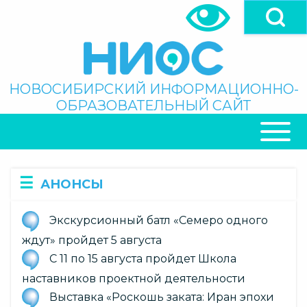
Перейти
к
основному
содержанию
Поиск
НОВОСИБИРСКИЙ ИНФОРМАЦИОННО-
ОБРАЗОВАТЕЛЬНЫЙ САЙТ
ОСНОВНАЯ
НАВИГАЦИЯ
АНОНСЫ
Экскурсионный батл «Семеро одного
ждут» пройдет 5 августа
С 11 по 15 августа пройдет Школа
наставников проектной деятельности
Выставка «Роскошь заката: Иран эпохи