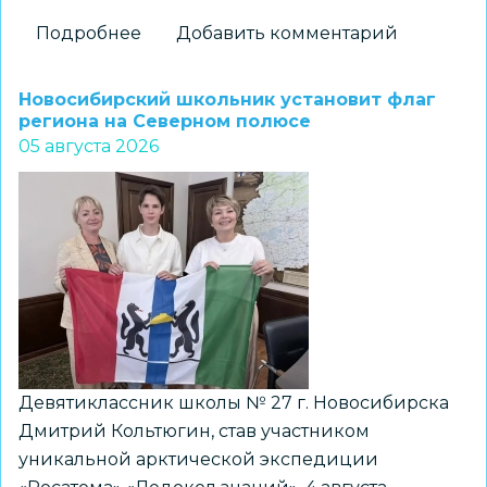
Подробнее
о
Добавить комментарий
На
«Перекрёстках
Новосибирский школьник установит флаг
эпох»:
региона на Северном полюсе
05 августа 2026
как
школьники
Новосибирска
получили
возможность
прикоснуться
к
древней
истории
Девятиклассник школы № 27 г. Новосибирска
Дмитрий Кольтюгин, став участником
уникальной арктической экспедиции