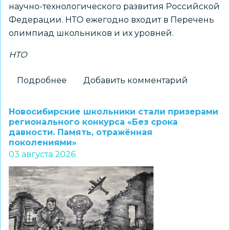
научно-технологического развития Российской
Федерации. НТО ежегодно входит в Перечень
олимпиад школьников и их уровней.
НТО
Подробнее
о
Добавить комментарий
Принимаются
заявки
Новосибирские школьники стали призерами
на
регионального конкурса «Без срока
давности. Память, отражённая
получение
поколениями»
статуса
03 августа 2026
«Площадка
НТО»
2026–
2027
учебного
года