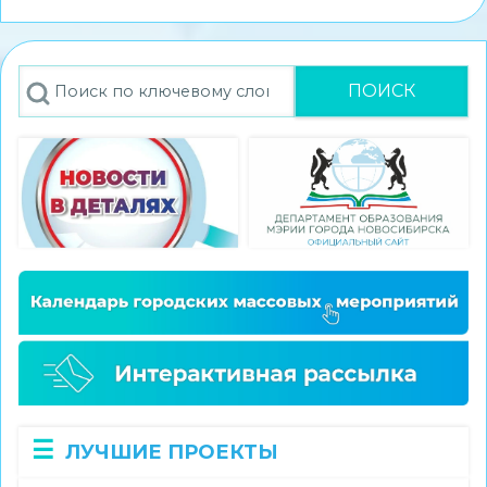
стал
победителем
конкурса
Поиск
экскурсионных
проектов
«Памятные
места
моего
региона»
ЛУЧШИЕ ПРОЕКТЫ