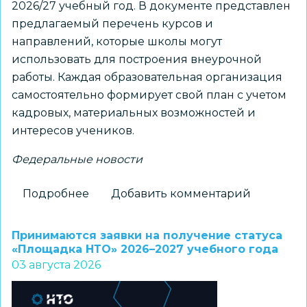
2026/27 учебный год. В документе представлен
предлагаемый перечень курсов и
направлений, которые школы могут
использовать для построения внеурочной
работы. Каждая образовательная организация
самостоятельно формирует свой план с учетом
кадровых, материальных возможностей и
интересов учеников.
Федеральные новости
Подробнее
о
Добавить комментарий
Для
школ
Принимаются заявки на получение статуса
доступны
«Площадка НТО» 2026–2027 учебного года
03 августа 2026
шаблоны
курсов
внеурочной