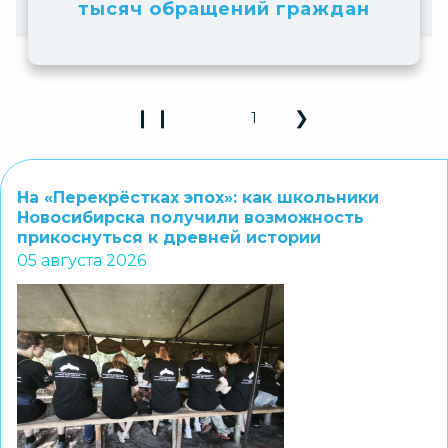
 граждан
❙ ❙
❮
❯
2
Play Pause 3D Carousel
Previous Slide
Next Slide
На «Перекрёстках эпох»: как школьники
Новосибирска получили возможность
прикоснуться к древней истории
05 августа 2026