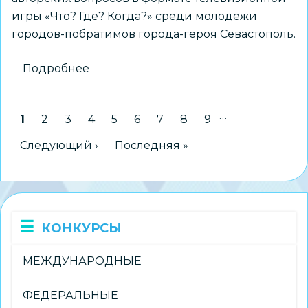
игры «Что? Где? Когда?» среди молодёжи
городов-побратимов города-героя Севастополь.
Подробнее
о
Всероссийский
открытый
…
Нумерация
Текущая страница
1
Страница
2
Страница
3
Страница
4
Страница
5
Страница
6
Страница
7
Страница
8
Страница
9
конкурс
страниц
авторских
Следующая страница
Следующий ›
Последняя страница
Последняя »
вопросов
«ГОРОДА-
ПОБРАТИМЫ.
Новый
КОНКУРСЫ
формат»
МЕЖДУНАРОДНЫЕ
ФЕДЕРАЛЬНЫЕ