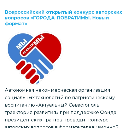
Заочный
тур
Всероссийский открытый конкурс авторских
конкурса
вопросов «ГОРОДА-ПОБРАТИМЫ. Новый
формат»
на
присуждение
V
Всероссийской
детской
премии
«Новая
философия
воспитания»
Автономная некоммерческая организация
по
социальных технологий по патриотическому
основным
воспитанию «Актуальный Севастополь:
номинациям
траектория развития» при поддержке Фонда
президентских грантов проводит конкурс
авторских вопросов в формате телевизионной