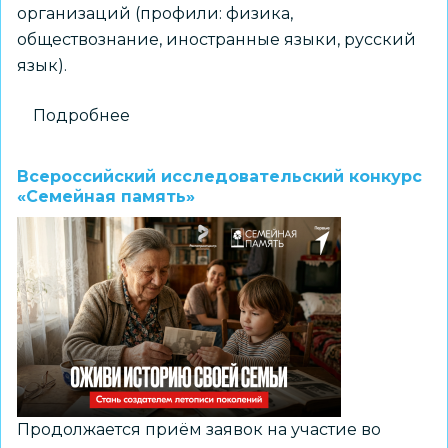
организаций (профили: физика,
обществознание, иностранные языки, русский
язык).
Подробнее
о
Межрегиональная
олимпиада
Всероссийский исследовательский конкурс
школьников
«Семейная память»
имени
И.Я.
Верченко
Продолжается приём заявок на участие во