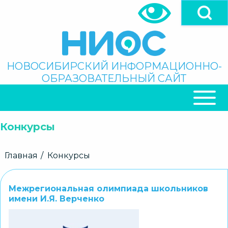
Перейти
к
основному
содержанию
Поиск
НОВОСИБИРСКИЙ ИНФОРМАЦИОННО-
ОБРАЗОВАТЕЛЬНЫЙ САЙТ
ОСНОВНАЯ
НАВИГАЦИЯ
Конкурсы
Строка
Главная
Конкурсы
навигации
Межрегиональная олимпиада школьников
имени И.Я. Верченко