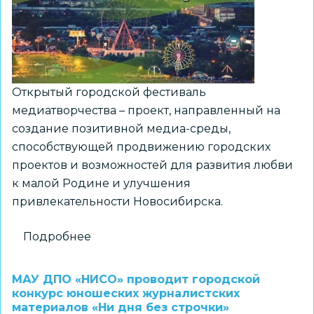
заявок
на
участие
в
девятом
Открытый городской фестиваль
фестивале
медиатворчества – проект, направленный на
авторских
создание позитивной медиа-среды,
пешеходных
способствующей продвижению городских
экскурсий
проектов и возможностей для развития любви
к малой Родине и улучшения
привлекательности Новосибирска.
Подробнее
о
МАУ
ДПО
МАУ ДПО «НИСО» проводит городской
«НИСО»
конкурс юношеских журналистских
материалов «Ни дня без строчки»
организует