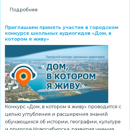
Подробнее
о
МАУ
ДПО
Приглашаем принять участие в городском
«НИСО»
конкурсе школьных аудиогидов «Дом, в
котором я живу»
проводит
городской
конкурс
юношеских
журналистских
материалов
«Ни
дня
без
Конкурс «Дом, в котором я живу» проводится с
строчки»
целью углубления и расширения знаний
обучающихся об истории, географии, культуре
и природе Новосибирска, развития умения