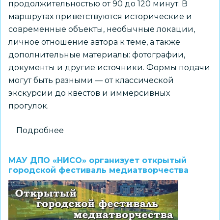
продолжительностью от 90 до 120 минут. В
маршрутах приветствуются исторические и
современные объекты, необычные локации,
личное отношение автора к теме, а также
дополнительные материалы: фотографии,
документы и другие источники. Формы подачи
могут быть разными — от классической
экскурсии до квестов и иммерсивных
прогулок.
Подробнее
о
Новосибирск
—
МАУ ДПО «НИСО» организует открытый
город
городской фестиваль медиатворчества
Крячкова:
объявлен
старт
приёма