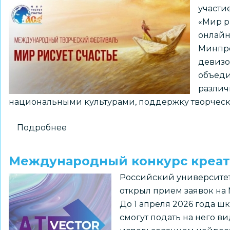
участи
«Мир р
онлайн
Минпро
девизо
объеди
различ
национальными культурами, поддержку творческо
Подробнее
о
IV
Международный
Международный конкурс креати
творческий
Российский университе
фестиваль
открыл прием заявок на
«Мир
До 1 апреля 2026 года ш
рисует
смогут подать на него в
счастье»