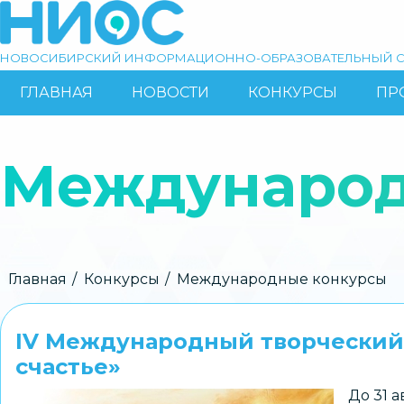
Перейти
к
основному
НОВОСИБИРСКИЙ ИНФОРМАЦИОННО-ОБРАЗОВАТЕЛЬНЫЙ С
содержанию
ГЛАВНАЯ
НОВОСТИ
КОНКУРСЫ
ПР
ОСНОВНАЯ
Поиск
НАВИГАЦИЯ
Международ
Строка
Главная
Конкурсы
Международные конкурсы
навигации
IV Международный творческий
счастье»
До 31 а