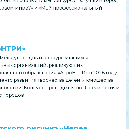
тей. Ключевые темы конкурса – «Лучший город
фровом мире?» и «Мой профессиональный
одный
оНТРИ»
на Международный конкурс учащихся
льных организаций, реализующих
ального образования «АгроНТРИ» в 2026 году.
ентр развития творчества детей и юношества
хнологий. Конкурс проводится по 9 номинациям
х городов.
тского рисунка «Через