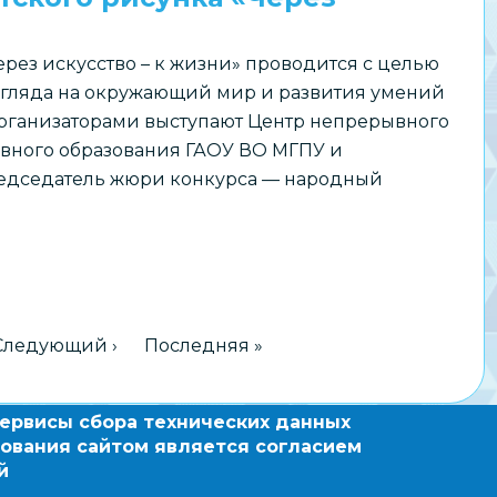
рез искусство – к жизни» проводится с целью
гляда на окружающий мир и развития умений
рганизаторами выступают Центр непрерывного
ывного образования ГАОУ ВО МГПУ и
едседатель жюри конкурса — народный
а
ница
Следующая страница
Следующий ›
Последняя страница
Последняя »
сервисы сбора технических данных
зовательный сайт по
ования сайтом является согласием
овосибирска
й