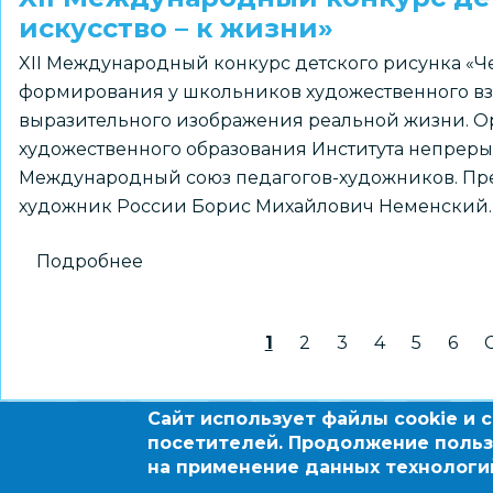
«АгроНТРИ»
искусство – к жизни»
XII Международный конкурс детского рисунка «Че
формирования у школьников художественного вз
выразительного изображения реальной жизни. О
художественного образования Института непрер
Международный союз педагогов-художников. Пр
художник России Борис Михайлович Неменский.
Подробнее
о
XII
Международный
Нумерация
Текущая страница
1
Страница
2
Страница
3
Страница
4
Страниц
5
Стра
6
конкурс
страниц
детского
рисунка
Сайт использует файлы cookie и 
© 2004 - 2026 Новосибирский информационно-обра
«Через
посетителей. Продолжение польз
заказу департамента образования мэрии города Н
искусство
на применение данных технологи
–