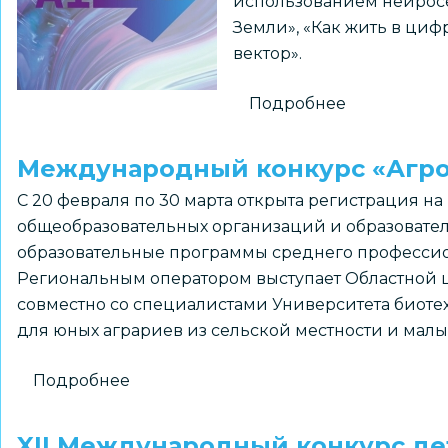
использованием нейросе
Земли», «Как жить в ци
вектор».
Подробнее
о
Междунар
конкурс
Международный конкурс «Агр
креатива
С 20 февраля по 30 марта открыта регистрация 
«AI-
общеобразовательных организаций и образовате
Вектор»
образовательные программы среднего профессион
Региональным оператором выступает Областной ц
совместно со специалистами Университета биоте
для юных аграриев из сельской местности и малы
Подробнее
о
Международный
конкурс
XII Международный конкурс де