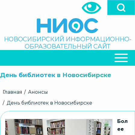
Перейти
к
основному
содержанию
Поиск
НОВОСИБИРСКИЙ ИНФОРМАЦИОННО-
ОБРАЗОВАТЕЛЬНЫЙ САЙТ
ОСНОВНАЯ
НАВИГАЦИЯ
День библиотек в Новосибирске
Строка
Главная
Анонсы
навигации
День библиотек в Новосибирске
Бол
ее