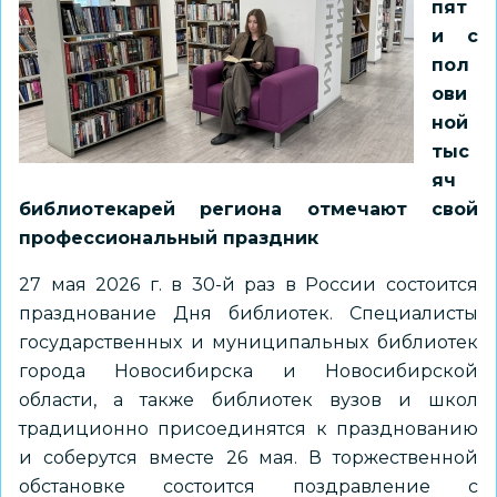
пят
и с
пол
ови
ной
тыс
яч
библиотекарей региона отмечают свой
профессиональный праздник
27 мая 2026 г. в 30-й раз в России состоится
празднование Дня библиотек. Специалисты
государственных и муниципальных библиотек
города Новосибирска и Новосибирской
области, а также библиотек вузов и школ
традиционно присоединятся к празднованию
и соберутся вместе 26 мая. В торжественной
обстановке состоится поздравление с