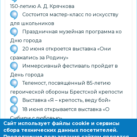
150-летию А. Д. Крячкова
Состоится мастер-класс по искусству
для школьников
Праздничная музейная программа ко
Дню города
20 июня откроется выставка «Они
сражались за Родину»
Иммерсивный фестиваль пройдет в
День города
Телемост, посвящённый 85-летию
героической обороны Брестской крепости
Выставка «Я – крепость, веду бой»
18 июня открывается выставка «О
Сибири с любовью»
Сайт использует файлы cookie и сервисы
9 июня откроется выставка
сбора технических данных посетителей.
«Правильное детство»
Продолжение пользования сайтом является