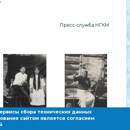
.
Пресс-служба НГКМ
сервисы сбора технических данных
ования сайтом является согласием
й
зовательный сайт по