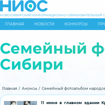
Перейти
к
основному
НОВОСИБИРСКИЙ ИНФОРМАЦИОННО-ОБРАЗОВАТЕЛЬНЫЙ С
содержанию
ГЛАВНАЯ
НОВОСТИ
КОНКУРСЫ
ПР
ОСНОВНАЯ
Поиск
НАВИГАЦИЯ
Семейный ф
Сибири
Строка
Главная
Анонсы
Семейный фотоальбом народо
навигации
11 июня в главном здании К