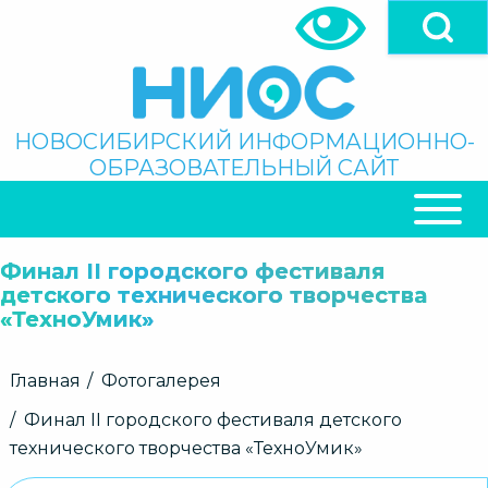
Перейти
к
основному
содержанию
Поиск
НОВОСИБИРСКИЙ ИНФОРМАЦИОННО-
ОБРАЗОВАТЕЛЬНЫЙ САЙТ
ОСНОВНАЯ
НАВИГАЦИЯ
Финал II городского фестиваля
детского технического творчества
«ТехноУмик»
Строка
Главная
Фотогалерея
навигации
Финал II городского фестиваля детского
технического творчества «ТехноУмик»