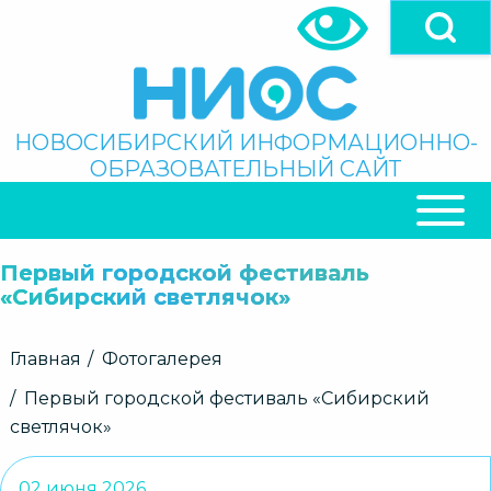
Перейти
к
основному
содержанию
Поиск
НОВОСИБИРСКИЙ ИНФОРМАЦИОННО-
ОБРАЗОВАТЕЛЬНЫЙ САЙТ
ОСНОВНАЯ
НАВИГАЦИЯ
Первый городской фестиваль
«Сибирский светлячок»
Строка
Главная
Фотогалерея
навигации
Первый городской фестиваль «Сибирский
светлячок»
02 июня 2026