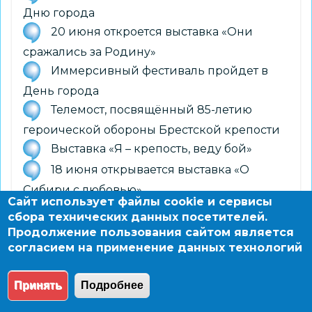
Дню города
20 июня откроется выставка «Они
сражались за Родину»
Иммерсивный фестиваль пройдет в
День города
Телемост, посвящённый 85-летию
героической обороны Брестской крепости
Выставка «Я – крепость, веду бой»
18 июня открывается выставка «О
Сибири с любовью»
Сайт использует файлы cookie и сервисы
9 июня откроется выставка
сбора технических данных посетителей.
«Правильное детство»
Продолжение пользования сайтом является
согласием на применение данных технологий
11 июня открывается выставка «Родня»
Принять
Подробнее
© 2004 - 2026 Новосибирский информационно-