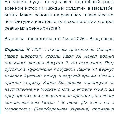
На макете будет представлен подробный расс
военной истории. Каждый солдатик в масштабе 
битвы. Макет основан на реальном плане местно
нём фигурки изготовлены в соответствии с оп
реальных военных частей.
Выставка проводится до 17 мая 2026 г. Вход своб
Справка.
В 1700 г. началась длительная Северн
Нарве шведский король Карл XII начал военн
польского короля Августа II. Но основание Пет
русских в Курляндии побудили Карла XII вернут
начался Русский поход шведской армии. Осенью
принял сторону Карла XII, шведы повернули на
наступление на Москву с юга. В апреле 1709 г. 
предпринимали нападения на крепость, а в конц
командованием Петра I. 8 июля (27 июня по ст
Малороссии (Левобережная Украина) произошл