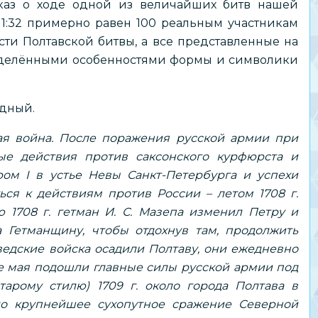
каз о ходе одной из величайших битв нашей
1:32 примерно равен 100 реальным участникам
сти Полтавской битвы, а все представленные на
ределёнными особенностями формы и символики
одный.
ая война. После поражения русской армии при
ые действия против саксонского курфюрста и
ром I в устье Невы Санкт-Петербурга и успехи
ься к действиям против России – летом 1708 г.
 1708 г. гетман И. С. Мазепа изменил Петру и
 Гетманщину, чтобы отдохнув там, продолжить
шведские войска осадили Полтаву, они ежедневно
е мая подошли главные силы русской армии под
арому стилю) 1709 г. около города Полтава в
о крупнейшее сухопутное сражение Северной