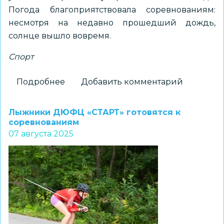
Погода благоприятствовала соревнованиям:
несмотря на недавно прошедший дождь,
солнце вышло вовремя.
Спорт
Подробнее
о
Добавить комментарий
Первенство
ДЮФЦ
Лыжники ДЮФЦ «СТАРТ» готовятся к
«СТАРТ»:
соревнованиям
07 августа 2025
победители,
призы
и
отличная
атмосфера