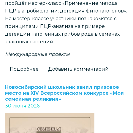
пройдёт мастер-класс «Применение метода
ПЦР в агробиологии: детекция фитопатогенов».
На мастер-классе участники познакомятся с
принципами ПЦР-анализа на примере
детекции патогенных грибов рода в семенах
злаковых растений.
Международные проекты
Подробнее
о
Добавить комментарий
«Альтаир»
проведет
Новосибирский школьник занял призовое
мастер-
место на XIV Всероссийском конкурсе «Моя
семейная реликвия»
класс
30 июня 2026
в
рамках
подготовки
к