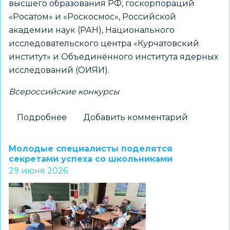
высшего образования РФ, госкорпораций
«Росатом» и «Роскосмос», Российской
академии наук (РАН), Национального
исследовательского центра «Курчатовский
институт» и Объединённого института ядерных
исследований (ОИЯИ).
Всероссийские конкурсы
Подробнее
о
Добавить комментарий
Новосибирские
учителя
Молодые специалисты поделятся
физики
секретами успеха со школьниками
29 июня 2026
стали
лауреатами
Всероссийской
олимпиады
«Лига