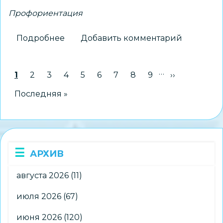
Профориентация
Подробнее
о
Добавить комментарий
Молодые
специалисты
…
Нумерация
Текущая страница
1
Страница
2
Страница
3
Страница
4
Страница
5
Страница
6
Страница
7
Страница
8
Страница
9
Следующая 
››
поделятся
страниц
секретами
Последняя страница
Последняя »
успеха
со
школьниками
АРХИВ
августа 2026
(11)
июля 2026
(67)
июня 2026
(120)