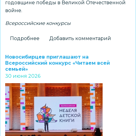
годовщине победы в Великой Отечественной
войне.
Всероссийские конкурсы
Подробнее
о
Добавить комментарий
Новосибирский
школьник
Новосибирцев приглашают на
занял
Всероссийский конкурс «Читаем всей
семьей»
призовое
30 июня 2026
место
на
XIV
Всероссийском
конкурсе
«Моя
семейная
реликвия»