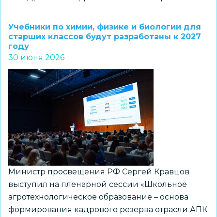
Новосибирцев
приглашают
Учебники по химии, физике и биологии для
на
старших классов будут разработаны к 2027
году
Всероссийский
30 июня 2026
конкурс
«Читаем
всей
семьей»
Министр просвещения РФ Сергей Кравцов
выступил на пленарной сессии «Школьное
агротехнологическое образование – основа
формирования кадрового резерва отрасли АПК