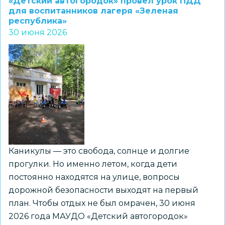
«Детский автогородок» провел урок ПДД
химии,
для воспитанников лагеря «Зеленая
республика»
физике
30 июня 2026
и
биологии
для
старших
классов
будут
разработаны
к
2027
Каникулы — это свобода, солнце и долгие
году
прогулки. Но именно летом, когда дети
постоянно находятся на улице, вопросы
дорожной безопасности выходят на первый
план. Чтобы отдых не был омрачен, 30 июня
2026 года МАУДО «Детский автогородок»