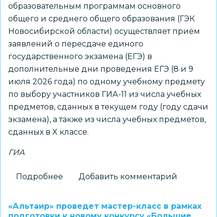
образовательным программам основного
общего и среднего общего образования (ГЭК
Новосибирской области) осуществляет приём
заявлений о пересдаче единого
государственного экзамена (ЕГЭ) в
дополнительные дни проведения ЕГЭ (8 и 9
июля 2026 года) по одному учебному предмету
по выбору участников ГИА-11 из числа учебных
предметов, сданных в текущем году (году сдачи
экзамена), а также из числа учебных предметов,
сданных в X классе.
ГИА
Подробнее
о
Добавить комментарий
ГЭК
Новосибирской
«Альтаир» проведет мастер-класс в рамках
области
подготовки к новому конкурсу «Большие