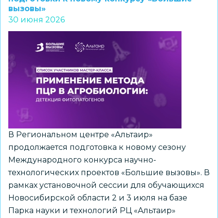
вызовы»
принимает
30 июня 2026
заявления
о
пересдаче
ЕГЭ
в
дополнительные
дни
В Региональном центре «Альтаир»
продолжается подготовка к новому сезону
Международного конкурса научно-
технологических проектов «Большие вызовы». В
рамках установочной сессии для обучающихся
Новосибирской области 2 и 3 июля на базе
Парка науки и технологий РЦ «Альтаир»