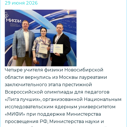
29 июня 2026
ПДД
для
воспитанников
лагеря
«Зеленая
республика»
Четыре учителя физики Новосибирской
области вернулись из Москвы лауреатами
заключительного этапа престижной
Всероссийской олимпиады для педагогов
«Лига лучших», организованной Национальным
исследовательским ядерным университетом
«МИФИ» при поддержке Министерства
просвещения РФ, Министерства науки и