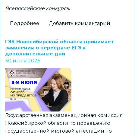
Всероссийские конкурсы
Подробнее
о
Добавить комментарий
Педагог
новосибирского
ГЭК Новосибирской области принимает
лицея
заявления о пересдаче ЕГЭ в
дополнительные дни
вошла
30 июня 2026
в
состав
жюри
заочного
этапа
конкурса
«Директор
Государственная экзаменационная комиссия
года
Новосибирской области по проведению
России»
государственной итоговой аттестации по