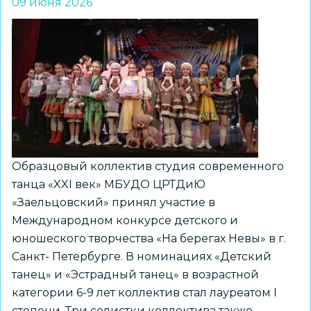
09 июня 2026
в
Институте
Конфуция
НГУ
Образцовый коллектив студия современного
танца «XXI век» МБУДО ЦРТДиЮ
«Заельцовский» принял участие в
Международном конкурсе детского и
юношеского творчества «На берегах Невы» в г.
Санкт- Петербурге. В номинациях «Детский
танец» и «Эстрадный танец» в возрастной
категории 6-9 лет коллектив стал лауреатом I
степени. Три солистки коллектива также