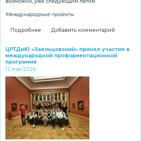
возможно, уже следующим летом.
Международные проекты
Подробнее
о
Добавить комментарий
Встреча
двух
ЦРТДиЮ «Заельцовский» принял участие в
авиастроительных
международной профориентационной
программе
классов
12 мая 2026
состоялась
в
Минске