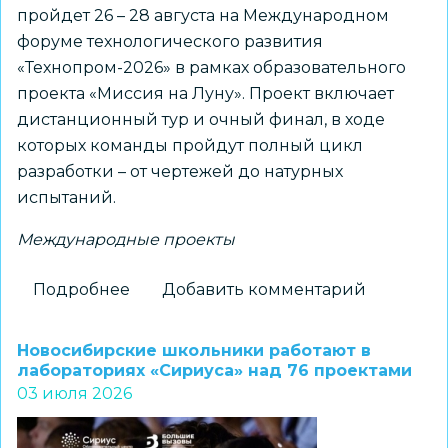
пройдет 26 – 28 августа на Международном
форуме технологического развития
«Технопром-2026» в рамках образовательного
проекта «Миссия на Луну». Проект включает
дистанционный тур и очный финал, в ходе
которых команды пройдут полный цикл
разработки – от чертежей до натурных
испытаний.
Международные проекты
Подробнее
о
Добавить комментарий
Региональный
центр
Новосибирские школьники работают в
«Альтаир»
лабораториях «Сириуса» над 76 проектами
03 июля 2026
приглашает
к
участию