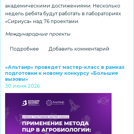
академическими достижениями. Несколько
недель ребята будут работать в лабораториях
«Сириуса» над 76 проектами.
Международные проекты
Подробнее
о
Добавить комментарий
Новосибирские
школьники
«Альтаир» проведет мастер-класс в рамках
работают
подготовки к новому конкурсу «Большие
вызовы»
в
30 июня 2026
лабораториях
«Сириуса»
над
76
проектами