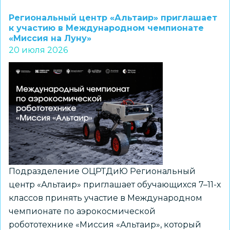
студентов
Региональный центр «Альтаир» приглашает
колледжей
к участию в Международном чемпионате
«Миссия на Луну»
и
20 июля 2026
педагогов
приглашают
принять
участие
в
III
симпозиуме
«Создавая
будущее»
Подразделение ОЦРТДиЮ Региональный
центр «Альтаир» приглашает обучающихся 7–11-х
классов принять участие в Международном
чемпионате по аэрокосмической
робототехнике «Миссия «Альтаир», который