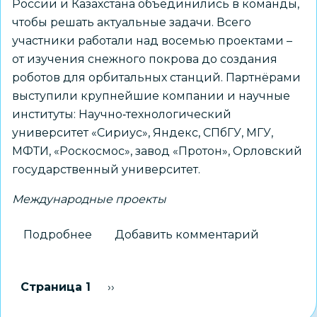
России и Казахстана объединились в команды,
чтобы решать актуальные задачи. Всего
участники работали над восемью проектами –
от изучения снежного покрова до создания
роботов для орбитальных станций. Партнёрами
выступили крупнейшие компании и научные
институты: Научно‑технологический
университет «Сириус», Яндекс, СПбГУ, МГУ,
МФТИ, «Роскосмос», завод «Протон», Орловский
государственный университет.
Международные проекты
Подробнее
о
Добавить комментарий
Школьники
из
Нумерация
Страница 1
Следующая страница
››
Новосибирска
страниц
работали