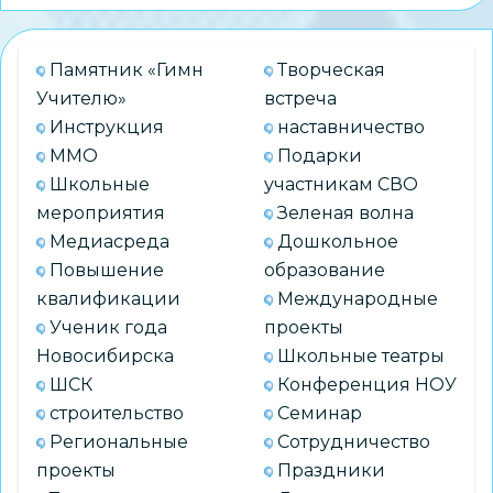
над
инновационными
Памятник «Гимн
Творческая
проектами
Учителю»
встреча
на
Инструкция
наставничество
Международном
ММО
Подарки
саммите
Школьные
участникам СВО
талантов
мероприятия
Зеленая волна
Медиасреда
Дошкольное
Повышение
образование
квалификации
Международные
Ученик года
проекты
Новосибирска
Школьные театры
ШСК
Конференция НОУ
строительство
Семинар
Региональные
Сотрудничество
проекты
Праздники