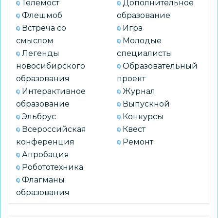
Телемост
Дополнительное
Флешмоб
образование
Встреча со
Игра
смыслом
Молодые
Легенды
специалисты
новосибирского
Образовательный
образования
проект
Интерактивное
Журнал
образование
Выпускной
Эльбрус
Конкурсы
Всероссийская
Квест
конференция
Ремонт
Апробация
Робототехника
Флагманы
образования