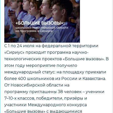
в
Международном
чемпионате
«Миссия
на
Луну»
С 1 по 24 июля на федеральной территории
«Сириус» проходит программа научно-
технологических проектов «Большие вызовы». В
этом году мероприятие получило
международный статус: на площадку приехали
более 400 школьников из России и Казахстана.
От Новосибирской области на
программу приглашены 38 человек – ученики
7–10-х классов, победители, призёры и
участники Международного конкурса
«Большие вызовы» с выдающимися