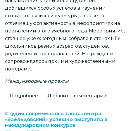
награждения учеников и студентов,
добившихся особых успехов в изучении
китайского языка и культуры, а также за
отличившуюся активность в мероприятиях на
протяжении этого учебного года. Мероприятие,
ставшее уже ежегодным, собрало в стенах НГУ
школьников разных возрастов, студентов,
родителей и преподавателей. Награждение
сопровождалось яркими художественными
номерами.
Международные проекты
Подробнее
о
Добавить комментарий
Прошло
чествование
Студия современного танца центра
лучших
«Заельцовский» успешно выступила в
международном конкурсе
учеников