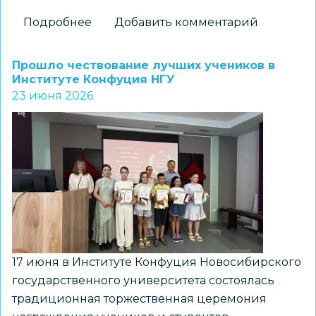
Подробнее
о
Добавить комментарий
«Альтаир»
проведет
Прошло чествование лучших учеников в
мастер-
Институте Конфуция НГУ
23 июня 2026
класс
в
рамках
подготовки
к
новому
конкурсу
«Большие
вызовы»
17 июня в Институте Конфуция Новосибирского
государственного университета состоялась
традиционная торжественная церемония