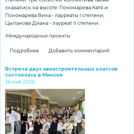
оказались на высоте: Пономарева Катя и
Пономарева Вика - лауреаты I степени,
Цыпанова Диана - лауреат II степени.
Международные проекты
Подробнее
о
Добавить комментарий
Студия
современного
Встреча двух авиастроительных классов
танца
состоялась в Минске
26 мая 2026
центра
«Заельцовский»
успешно
выступила
в
международном
конкурсе