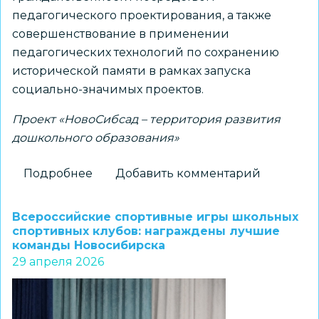
педагогического проектирования, а также
совершенствование в применении
педагогических технологий по сохранению
исторической памяти в рамках запуска
социально-значимых проектов.
Проект «НовоСибсад – территория развития
дошкольного образования»
Подробнее
о
Добавить комментарий
Воспитание
патриотизма
Всероссийские спортивные игры школьных
и
спортивных клубов: награждены лучшие
команды Новосибирска
гражданственности
29 апреля 2026
посредством
педагогического
проектирования