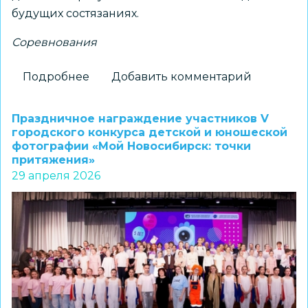
будущих состязаниях.
Соревнования
Подробнее
о
Добавить комментарий
Всероссийские
спортивные
Праздничное награждение участников V
игры
городского конкурса детской и юношеской
фотографии «Мой Новосибирск: точки
школьных
притяжения»
спортивных
29 апреля 2026
клубов:
награждены
лучшие
команды
Новосибирска