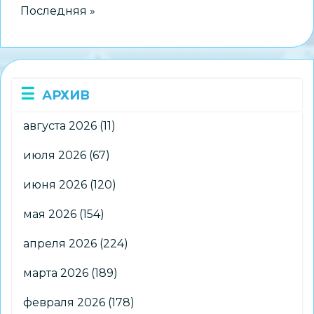
V
Последняя страница
Последняя »
городского
конкурса
детской
и
АРХИВ
юношеской
фотографии
августа 2026
(11)
«Мой
Новосибирск:
июля 2026
(67)
точки
июня 2026
(120)
притяжения»
мая 2026
(154)
апреля 2026
(224)
марта 2026
(189)
февраля 2026
(178)