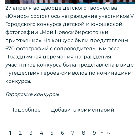
27 апреля во Дворце детского творчества
«Юниор» состоялось награждение участников V
Городского конкурса детской и юношеской
фотографии «Мой Новосибирск: точки
притяжения». На конкурс были представлены
670 фотографий с сопроводительным эссе.
Праздничная церемония награждения
участников конкурса была представлена в виде
путешествия героев-символов по номинациям
конкурса.
Городские конкурсы
Подробнее
о
Добавить комментарий
Праздничное
награждение
…
Нумерация
Текущая страница
1
Страница
2
Страница
3
Страница
4
Страница
5
Страница
6
Страница
7
Страница
8
Страница
9
Следующая 
››
участников
страниц