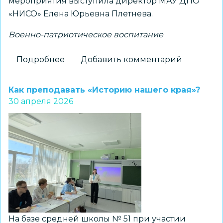
мероприятия выступила директор МАУ ДПО
«НИСО» Елена Юрьевна Плетнева.
Военно-патриотическое воспитание
Подробнее
о
Добавить комментарий
В
Новосибирске
Как преподавать «Историю нашего края»?
прошел
30 апреля 2026
областной
форум
«Основы
безопасности
и
защиты
Родины»:
ключевые
аспекты
На базе средней школы № 51 при участии