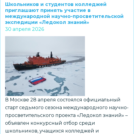
Второй
Школьников и студентов колледжей
Новосибирской
приглашают принять участие в
международной научно-просветительской
гимназии
экспедиции «Ледокол знаний»
стала
30 апреля 2026
лауреатом
Всероссийской
викторины
юных
физиков
Отделения
физических
наук
РАН
В Москве 28 апреля состоялся официальный
старт седьмого сезона международного научно-
просветительского проекта «Ледокол знаний» –
объявлен конкурсный отбор среди
школьников, учащихся колледжей и