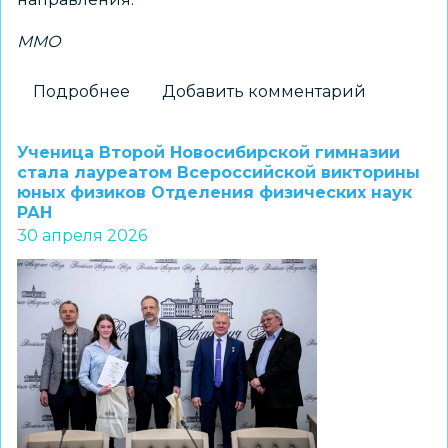
ММО
Подробнее
о
Добавить комментарий
Состоялось
муниципальное
Ученица Второй Новосибирской гимназии
методическое
стала лауреатом Всероссийской викторины
юных физиков Отделения физических наук
объединение
РАН
инструкторов
30 апреля 2026
по
физической
культуре