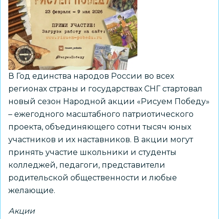
в
международной
научно-
просветительской
экспедиции
«Ледокол
В Год единства народов России во всех
знаний»
регионах страны и государствах СНГ стартовал
новый сезон Народной акции «Рисуем Победу»
– ежегодного масштабного патриотического
проекта, объединяющего сотни тысяч юных
участников и их наставников. В акции могут
принять участие школьники и студенты
колледжей, педагоги, представители
родительской общественности и любые
желающие.
Акции