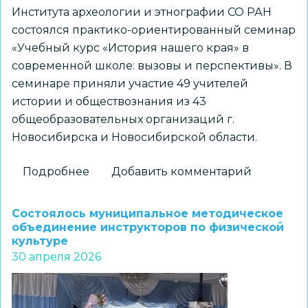
формирования
Института археологии и этнографии СО РАН
национальной
состоялся практико-ориентированный семинар
безопасности
«Учебный курс «История нашего края» в
страны»
современной школе: вызовы и перспективы». В
семинаре приняли участие 49 учителей
истории и обществознания из 43
общеобразовательных организаций г.
Новосибирска и Новосибирской области.
Подробнее
о
Добавить комментарий
Как
преподавать
Состоялось муниципальное методическое
«Историю
объединение инструкторов по физической
культуре
нашего
30 апреля 2026
края»?