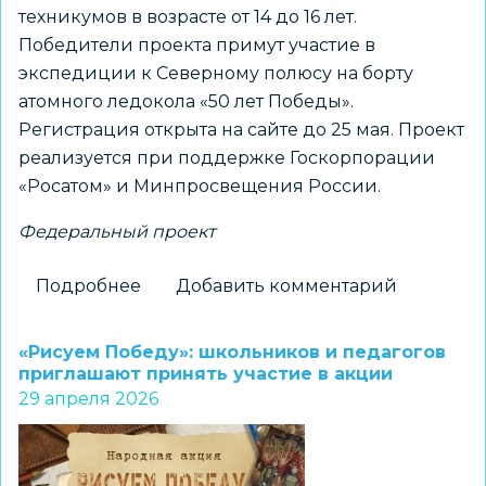
техникумов в возрасте от 14 до 16 лет.
Победители проекта примут участие в
экспедиции к Северному полюсу на борту
атомного ледокола «50 лет Победы».
Регистрация открыта на сайте до 25 мая. Проект
реализуется при поддержке Госкорпорации
«Росатом» и Минпросвещения России.
Федеральный проект
Подробнее
о
Добавить комментарий
Школьников
и
«Рисуем Победу»: школьников и педагогов
студентов
приглашают принять участие в акции
29 апреля 2026
колледжей
приглашают
принять
участие