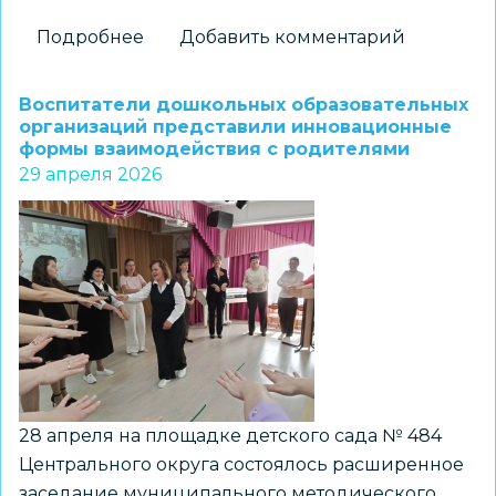
Подробнее
о
Добавить комментарий
«Рисуем
Победу»:
Воспитатели дошкольных образовательных
школьников
организаций представили инновационные
формы взаимодействия с родителями
и
29 апреля 2026
педагогов
приглашают
принять
участие
в
акции
28 апреля на площадке детского сада № 484
Центрального округа состоялось расширенное
заседание муниципального методического