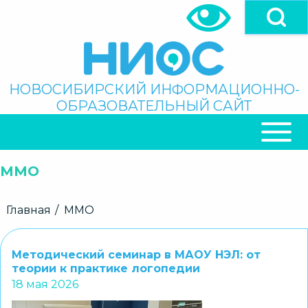
Перейти
к
основному
содержанию
Поиск
НОВОСИБИРСКИЙ ИНФОРМАЦИОННО-
ОБРАЗОВАТЕЛЬНЫЙ САЙТ
ОСНОВНАЯ
НАВИГАЦИЯ
ММО
Строка
Главная
ММО
навигации
Методический семинар в МАОУ НЭЛ: от
теории к практике логопедии
18 мая 2026