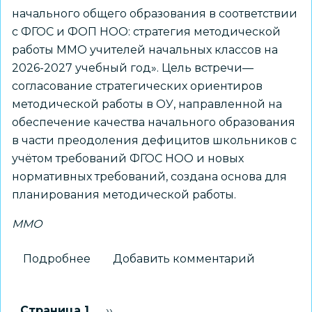
начального общего образования в соответствии
с ФГОС и ФОП НОО: стратегия методической
работы ММО учителей начальных классов на
2026-2027 учебный год». Цель встречи—
согласование стратегических ориентиров
методической работы в ОУ, направленной на
обеспечение качества начального образования
в части преодоления дефицитов школьников с
учётом требований ФГОС НОО и новых
нормативных требований, создана основа для
планирования методической работы.
ММО
Подробнее
о
Добавить комментарий
Работу
ММО
Нумерация
Страница 1
Следующая страница
››