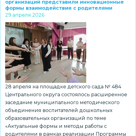
методическое
организаций представили инновационные
формы взаимодействия с родителями
объединение
29 апреля 2026
инструкторов
по
физической
культуре
28 апреля на площадке детского сада № 484
Центрального округа состоялось расширенное
заседание муниципального методического
объединения воспитателей дошкольных
образовательных организаций по теме
«Актуальные формы и методы работы с
родителями в рамках реализации Программы