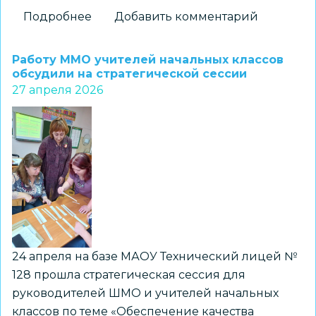
Подробнее
о
Добавить комментарий
Особенности
взаимодействия
Работу ММО учителей начальных классов
с
обсудили на стратегической сессии
27 апреля 2026
детьми
с
задержкой
психического
развития
и
ментальными
нарушениями
обсудили
на
24 апреля на базе МАОУ Технический лицей №
семинаре
128 прошла стратегическая сессия для
руководителей ШМО и учителей начальных
классов по теме «Обеспечение качества