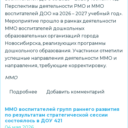
Перспективы деятельности РМО и ММО
воспитателей ДОО на 2026 – 2027 учебный год».
Мероприятие прошло в рамках деятельности
ММО воспитателей дошкольных
образовательных организаций города
Новосибирска, реализующих программы
дошкольного образования. Участники отметили
успешные направления деятельности ММО и
направления, требующие корректировку.
ММО
Подробнее
о
Добавить комментарий
Подведены
итоги
ММО воспитателей групп раннего развития
работы
по результатам стратегической сессии
состоялось в ДОУ 421
и
04 мая 2026