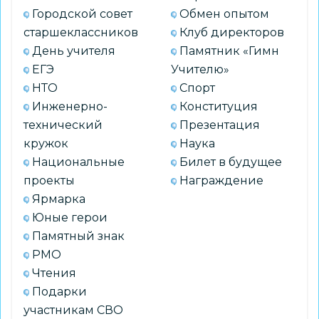
Городской совет
Обмен опытом
старшеклассников
Клуб директоров
День учителя
Памятник «Гимн
ЕГЭ
Учителю»
НТО
Спорт
Инженерно-
Конституция
технический
Презентация
кружок
Наука
Национальные
Билет в будущее
проекты
Награждение
Ярмарка
Юные герои
Памятный знак
РМО
Чтения
Подарки
участникам СВО