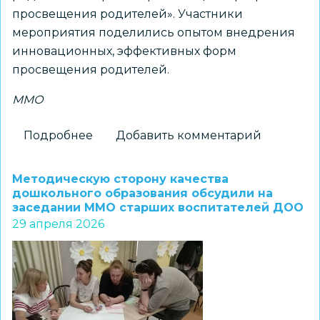
просвещения родителей». Участники
мероприятия поделились опытом внедрения
инновационных, эффективных форм
просвещения родителей.
ММО
Подробнее
о
Добавить комментарий
Воспитатели
дошкольных
Методическую сторону качества
образовательных
дошкольного образования обсудили на
заседании ММО старших воспитателей ДОО
организаций
29 апреля 2026
представили
инновационные
формы
взаимодействия
с