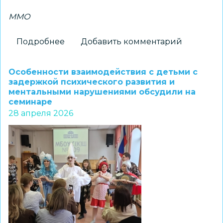
ММО
Подробнее
о
Добавить комментарий
Методическую
сторону
Особенности взаимодействия с детьми с
качества
задержкой психического развития и
ментальными нарушениями обсудили на
дошкольного
семинаре
образования
28 апреля 2026
обсудили
на
заседании
ММО
старших
воспитателей
ДОО