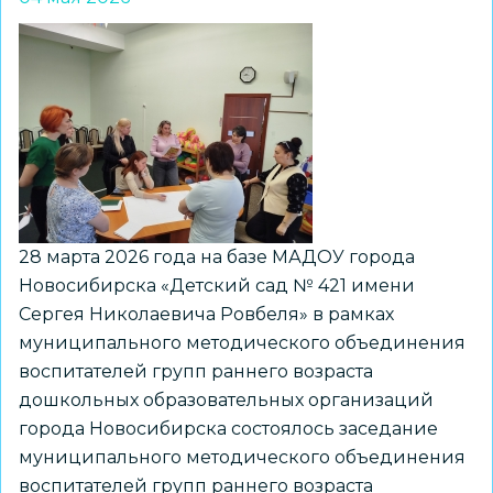
определены
перспективы
деятельности
ММО
воспитателей
детских
садов
28 марта 2026 года на базе МАДОУ города
Новосибирска «Детский сад № 421 имени
Сергея Николаевича Ровбеля» в рамках
муниципального методического объединения
воспитателей групп раннего возраста
дошкольных образовательных организаций
города Новосибирска состоялось заседание
муниципального методического объединения
воспитателей групп раннего возраста