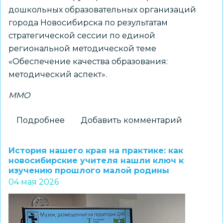
дошкольных образовательных организаций
города Новосибирска по результатам
стратегической сессии по единой
региональной методической теме
«Обеспечение качества образования:
методический аспект».
ММО
Подробнее
о
Добавить комментарий
ММО
воспитателей
История нашего края на практике: как
групп
новосибирские учителя нашли ключ к
изучению прошлого малой родины
раннего
04 мая 2026
развития
по
результатам