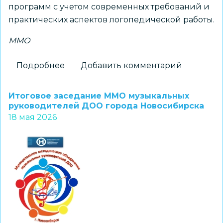
программ с учетом современных требований и
практических аспектов логопедической работы.
ММО
Подробнее
о
Добавить комментарий
Методический
семинар
Итоговое заседание ММО музыкальных
в
руководителей ДОО города Новосибирска
18 мая 2026
МАОУ
НЭЛ:
от
теории
к
практике
логопедии