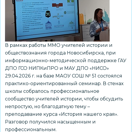
стратегической
сессии
состоялось
в
ДОУ
421
В рамках работы ММО учителей истории и
обществознания города Новосибирска, при
информационно-методической поддержке ГАУ
ДПО ГСО НИПКиПРО и МАУ ДПО «НИСО»
29.04.2026 г. на базе МАОУ СОШ № 51 состоялся
практико-ориентированный семинар. В стенах
школы собралось профессиональное
сообщество учителей истории, чтобы обсудить
непростую, но благодатную тему –
преподавание курса «История нашего края».
Разговор получился насыщенным и
профессиональным.