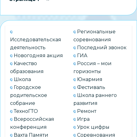
учителей
страниц
начальных
классов
обсудили
Региональные
на
Исследовательская
соревнования
стратегической
деятельность
Последний звонок
сессии
Новогодняя акция
ГИА
Качество
Россия – мои
образования
горизонты
Школа
Юнармия
Городское
Фестиваль
родительское
Школа раннего
собрание
развития
ТехноГТО
Ремонт
Всероссийская
Игра
конференция
Урок цифры
Вахта Памяти
Соревнования