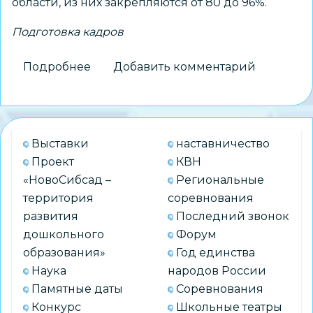
области, из них закрепляются от 80 до 96%.
Подготовка кадров
Подробнее
о
Добавить комментарий
В
регионе
проходит
интерактивный
Выставки
наставничество
форум
Проект
КВН
для
«НовоСибсад –
Региональные
молодых
территория
соревнования
педагогов
развития
Последний звонок
дошкольного
Форум
образования»
Год единства
Наука
народов России
Памятные даты
Соревнования
Конкурс
Школьные театры