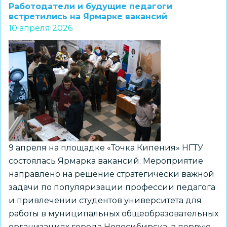
НГТУ
Работодатели и будущие педагоги
обучают
встретились на Ярмарке вакансий
10 апреля 2026
школьников
научно-
техническому
творчеству
в
рамках
проекта
«ТехноНаставники»
9 апреля на площадке «Точка Кипения» НГТУ
состоялась Ярмарка вакансий. Мероприятие
направлено на решение стратегически важной
задачи по популяризации профессии педагога
и привлечении студентов университета для
работы в муниципальных общеобразовательных
организациях города Новосибирска, в первую