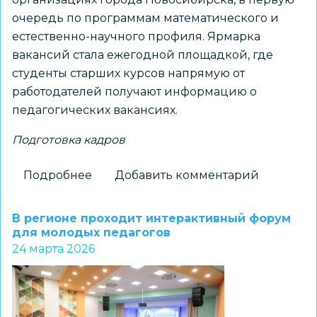
очередь по программам математического и
естественно-научного профиля. Ярмарка
вакансий стала ежегодной площадкой, где
студенты старших курсов напрямую от
работодателей получают информацию о
педагогических вакансиях.
Подготовка кадров
Подробнее
о
Добавить комментарий
Работодатели
и
В регионе проходит интерактивный форум
будущие
для молодых педагогов
24 марта 2026
педагоги
встретились
на
Ярмарке