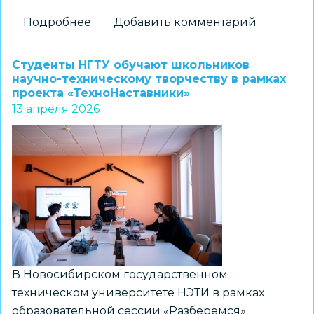
Подробнее
о
Добавить комментарий
Открыта
горячая
Студенты НГТУ обучают школьников
линия
научно-техническому творчеству в рамках
проекта «ТехноНаставники»
Минпросвещения
13 апреля 2026
России
по
подбору
педагогов
В Новосибирском государственном
техническом университете НЭТИ в рамках
образовательной сессии «Разберемся»