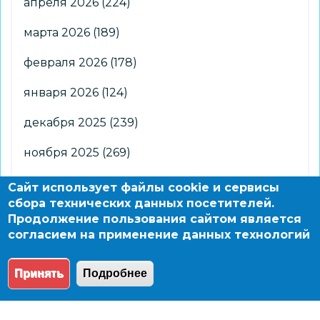
апреля 2026
(224)
марта 2026
(189)
февраля 2026
(178)
января 2026
(124)
декабря 2025
(239)
ноября 2025
(269)
октября 2025
(266)
Сайт использует файлы cookie и сервисы
сбора технических данных посетителей.
сентября 2025
(176)
Продолжение пользования сайтом является
согласием на применение данных технологий
августа 2025
(2)
Принять
Подробнее
© 2004 - 2026 Новосибирский информационно-
образовательный сайт по заказу департамента