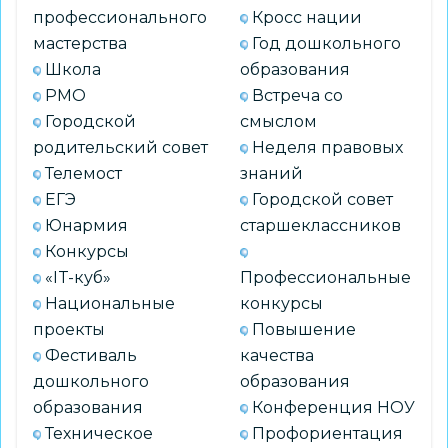
профессионального
Кросс нации
мастерства
Год дошкольного
Школа
образования
РМО
Встреча со
Городской
смыслом
родительский совет
Неделя правовых
Телемост
знаний
ЕГЭ
Городской совет
Юнармия
старшеклассников
Конкурсы
«IT-куб»
Профессиональные
Национальные
конкурсы
проекты
Повышение
Фестиваль
качества
дошкольного
образования
образования
Конференция НОУ
Техническое
Профориентация