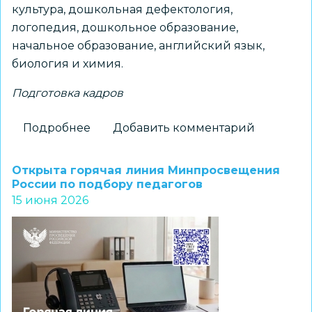
культура, дошкольная дефектология,
логопедия, дошкольное образование,
начальное образование, английский язык,
биология и химия.
Подготовка кадров
Подробнее
о
Добавить комментарий
Более
1800
Открыта горячая линия Минпросвещения
бюджетных
России по подбору педагогов
15 июня 2026
мест
выделено
НГПУ
на
подготовку
будущих
учителей