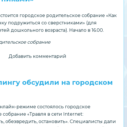
остоится городское родительское собрание «Как
ку подружиться со сверстниками» (для
тей дошкольного возраста). Начало в 16.00.
дительское собрание
о
Добавить комментарий
Анонс:
Городское
родительское
ингу обсудили на городском
собрание
«Как
помочь
онлайн-режиме состоялось городское
ребенку
 собрание «Травля в сети Internet:
подружиться
ь, обезвредить, остановить». Специалисты дали
со