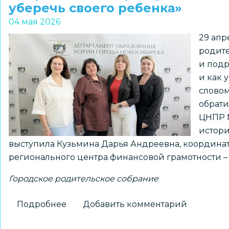
уберечь своего ребенка»
«Питание
04 мая 2026
первоклассника
29 апр
–
родите
ориентиры
и подр
и
и как 
рекомендации
словом
родителям»
обрати
ЦНПР 
истори
выступила Кузьмина Дарья Андреевна, координат
регионального центра финансовой грамотности 
Городское родительское собрание
Подробнее
о
Добавить комментарий
Городское