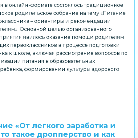
ая в онлайн-формате состоялось традиционное
дское родительское собрание на тему «Питание
оклассника – ориентиры и рекомендации
телям». Основной целью организованного
приятия явилось оказание помощи родителям
щих первоклассников в процессе подготовки
нка к школе, включая рассмотрение вопросов по
низации питания в образовательных
и ребенка, формировании культуры здорового
ие «От легкого заработка и
то такое дропперство и как