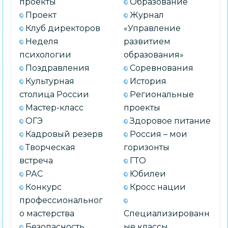
проекты
Образование
Проект
Журнал
Клуб директоров
«Управление
Неделя
развитием
психологии
образования»
Поздравления
Соревнования
Культурная
История
столица России
Региональные
Мастер-класс
проекты
ОГЭ
Здоровое питание
Кадровый резерв
Россия – мои
Творческая
горизонты
встреча
ГТО
РАС
Юбилеи
Конкурс
Кросс нации
профессиональног
о мастерства
Специализированн
Безопасность
ые классы