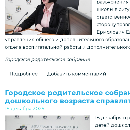
разъяснения
школы в ситу
ответственно
сторону тра
Ермолович Е
управления общего и дополнительного образова
отдела воспитательной работы и дополнительного
Городское родительское собрание
Подробнее
о
Добавить комментарий
Вопросы
противодействия
Городское родительское собра
буллингу
дошкольного возраста справля
обсудили
19 декабря 2025
на
18 декабря в
городском
детей дошкол
родительском