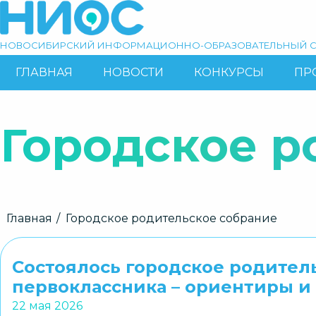
Перейти
к
основному
НОВОСИБИРСКИЙ ИНФОРМАЦИОННО-ОБРАЗОВАТЕЛЬНЫЙ С
содержанию
ГЛАВНАЯ
НОВОСТИ
КОНКУРСЫ
ПР
ОСНОВНАЯ
Поиск
НАВИГАЦИЯ
Городское р
Строка
Главная
Городское родительское собрание
навигации
Состоялось городское родител
первоклассника – ориентиры 
22 мая 2026