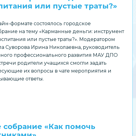
питания или пустые траты?»
лайн-формате состоялось городское
брание на тему «Карманные деньги: инструмент
оспитания или пустые траты?». Модератором
ла Суворова Ирина Николаевна, руководитель
вного профессионального развития МАУ ДПО
стречи родители учащихся смогли задать
есующие их вопросы в чате мероприятия и
ывающие ответы.
е собрание «Как помочь
тниками»