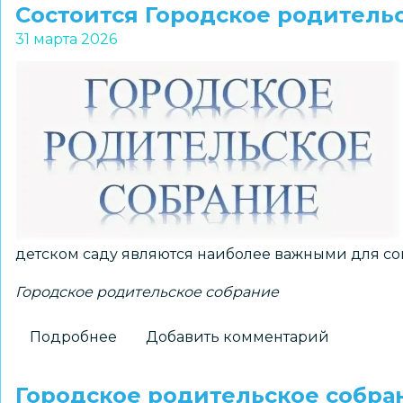
родительское
Состоится Городское родитель
собрание
31 марта 2026
«От
легкого
заработка
и
подработки
до
преступления:
что
такое
детском саду являются наиболее важными для со
дропперство
и
Городское родительское собрание
как
уберечь
Подробнее
о
Добавить комментарий
своего
Состоится
ребенка»
Городское
Городское родительское собра