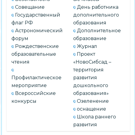
Совещание
День работника
Государственный
дополнительного
флаг РФ
образования
Астрономический
Дополнительное
форум
образование
Рождественские
Журнал
образовательные
Проект
чтения
«НовоСибсад –
территория
Профилактическое
развития
мероприятие
дошкольного
Всероссийские
образования»
конкурсы
Озеленение
оснащение
Школа раннего
развития