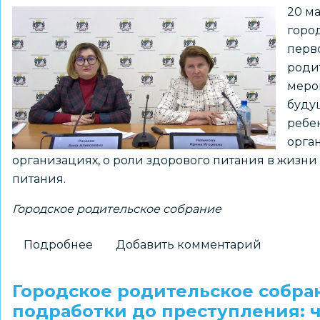
20 м
горо
перв
роди
меро
буду
ребе
орга
организациях, о роли здорового питания в жизн
питания.
Городское родительское собрание
Подробнее
о
Добавить комментарий
Состоялось
городское
Городское родительское собран
родительское
подработки до преступления: ч
собрание