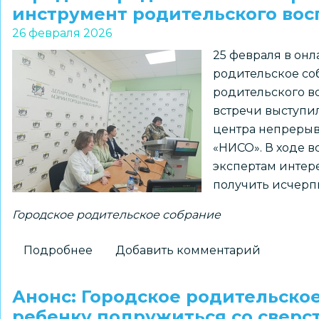
родительское
инструмент родительского вос
собрание
26 февраля 2026
25 февраля в он
родительское со
родительского в
встречи выступи
центра непреры
«НИСО». В ходе в
экспертам интер
получить исчерп
Городское родительское собрание
Подробнее
о
Добавить комментарий
Городское
родительское
Анонс: Городское родительско
собрание
ребенку подружиться со сверс