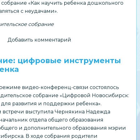
 собрание «Как научить ребенка дошкольного
вляться с неудачами».
дительское собрание
о
Добавить комментарий
Городское
родительское
ание: цифровые инструменты
собрание
енка
«Как
научить
в режиме видео-конференц-связи состоялось
ребенка
одительское собрание «Цифровой Новосибирск:
дошкольного
 для развития и поддержки ребенка».
возраста
 встречи выступила Чернякина Надежда
справляться
начальник отдела общего образования
с
общего и дополнительного образования мэрии
неудачами»
ибирска. В ходе собрания родители