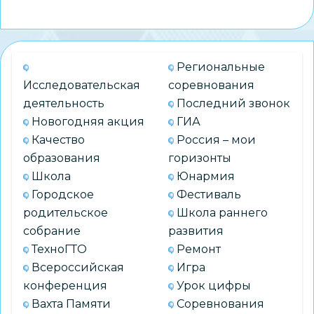
Директор
школы
№
216
Региональные
стал
Исследовательская
соревнования
участником
деятельность
Последний звонок
программы
Новогодняя акция
ГИА
развития
Качество
Россия – мои
управленческого
образования
горизонты
кадрового
Школа
Юнармия
резерва
Городское
Фестиваль
системы
родительское
Школа раннего
образования
собрание
развития
РФ
ТехноГТО
Ремонт
Всероссийская
Игра
конференция
Урок цифры
Вахта Памяти
Соревнования