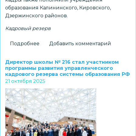
образования Калининского, Кировского,
Дзержинского районов.
Кадровый резерв
Подробнее
о
Добавить комментарий
За
последние
Директор школы № 216 стал участником
три
программы развития управленческого
кадрового резерва системы образования РФ
года
21 октября 2025
в
Новосибирске
заметно
обновился
педагогический
состав:
количество