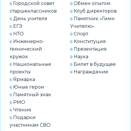
Городской совет
Обмен опытом
старшеклассников
Клуб директоров
День учителя
Памятник «Гимн
ЕГЭ
Учителю»
НТО
Спорт
Инженерно-
Конституция
технический
Презентация
кружок
Наука
Национальные
Билет в будущее
проекты
Награждение
Ярмарка
Юные герои
Памятный знак
РМО
Чтения
Подарки
участникам СВО