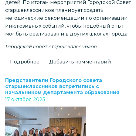
детей. По итогам мероприятий Городской Совет
старшеклассников планирует создать
методические рекомендации по организации
инклюзивных событий, чтобы подобный опыт
мог быть реализован и в других школах города.
Городской совет старшеклассников
Подробнее
о
Добавить комментарий
Городской
Совет
Представители Городского совета
старшеклассников
старшеклассников встретились с
начальником департамента образования
провел
17 октября 2025
праздничные
мероприятия
для
школьников
с