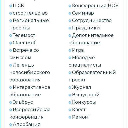
ШСК
Конференция НОУ
строительство
Семинар
Региональные
Сотрудничество
проекты
Праздники
Телемост
Дополнительное
Флешмоб
образование
Встреча со
Игра
смыслом
Молодые
Легенды
специалисты
новосибирского
Образовательный
образования
проект
Интерактивное
Журнал
образование
Выпускной
Эльбрус
Конкурсы
Всероссийская
Квест
конференция
Ремонт
Апробация