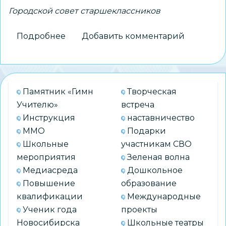
Городской совет старшеклассников
Подробнее
о
Добавить комментарий
Представители
Городского
совета
старшеклассников
Памятник «Гимн
Творческая
встретились
Учителю»
встреча
с
Инструкция
наставничество
начальником
ММО
Подарки
департамента
Школьные
участникам СВО
образования
мероприятия
Зеленая волна
Медиасреда
Дошкольное
Повышение
образование
квалификации
Международные
Ученик года
проекты
Новосибирска
Школьные театры