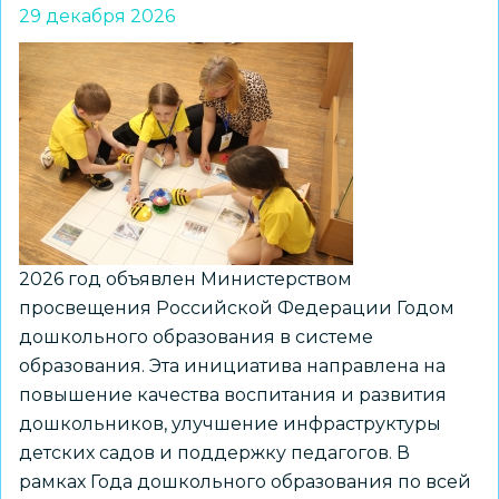
29 декабря 2026
провел
праздничные
мероприятия
для
школьников
с
ограниченными
возможностями
здоровья
2026 год объявлен Министерством
просвещения Российской Федерации Годом
дошкольного образования в системе
образования. Эта инициатива направлена на
повышение качества воспитания и развития
дошкольников, улучшение инфраструктуры
детских садов и поддержку педагогов. В
рамках Года дошкольного образования по всей