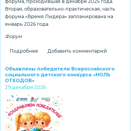
форума, проходившая в декабре 2025 года.
Вторая, образовательно-практическая, часть
форума «Время Лидера» запланирована на
январь 2026 года.
Форум
Подробнее
о
Добавить комментарий
Форум
лидерских
Объявлены победители Всероссийского
активов
социального детского конкурса «НОЛЬ
ОТХОДОВ»
«Время
29 декабря 2026
Лидера»
прошел
в
Новосибирске