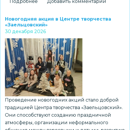
Подробнее
о
Добавить комментарий
Новогодняя
сказка
Новогодняя акция в Центре творчества
в
«Заельцовский»
30 декабря 2026
ШХТ
«Цветень»
Проведение новогодних акций стало доброй
традицией Центра творчества «Заельцовский».
Они способствуют созданию праздничной
атмосферы, организации неформального