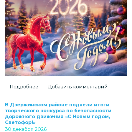
Подробнее
о
Добавить комментарий
С
Новым
В Дзержинском районе подвели итоги
годом
творческого конкурса по безопасности
дорожного движения «С Новым годом,
и
Светофор!»
Рождеством!
30 декабря 2026