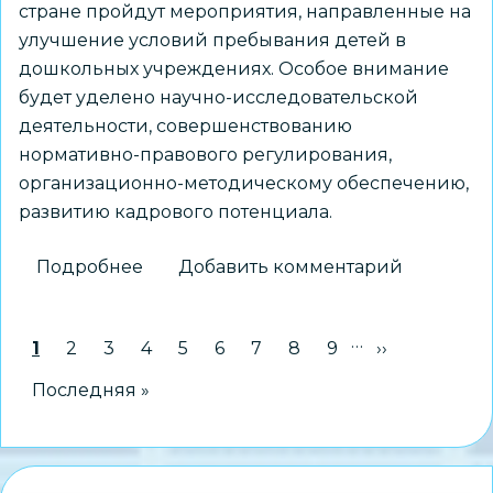
стране пройдут мероприятия, направленные на
улучшение условий пребывания детей в
дошкольных учреждениях. Особое внимание
будет уделено научно-исследовательской
деятельности, совершенствованию
нормативно-правового регулирования,
организационно-методическому обеспечению,
развитию кадрового потенциала.
Подробнее
о
Добавить комментарий
2026
год
…
Нумерация
Текущая страница
1
Страница
2
Страница
3
Страница
4
Страница
5
Страница
6
Страница
7
Страница
8
Страница
9
Следующая 
››
объявлен
страниц
Годом
Последняя страница
Последняя »
дошкольного
образования