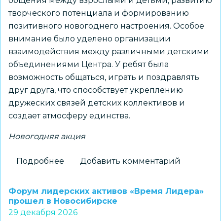
общения между взрослыми и детьми, развитию
творческого потенциала и формированию
позитивного новогоднего настроения. Особое
внимание было уделено организации
взаимодействия между различными детскими
объединениями Центра. У ребят была
возможность общаться, играть и поздравлять
друг друга, что способствует укреплению
дружеских связей детских коллективов и
создает атмосферу единства.
Новогодняя акция
Подробнее
о
Добавить комментарий
Новогодняя
акция
Форум лидерских активов «Время Лидера»
в
прошел в Новосибирске
29 декабря 2026
Центре