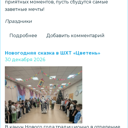
приятных моментов, пусть сбудутся самые
заветные мечты!
Праздники
Подробнее
о
Добавить комментарий
Чудесный
Новый
Новогодняя сказка в ШХТ «Цветень»
год
30 декабря 2026
в
ШРТР
«Умка»
В канун Нового года традиционно в отделение