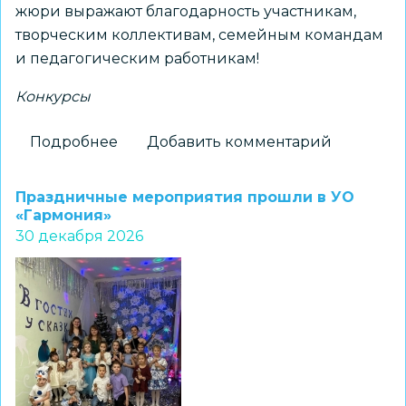
жюри выражают благодарность участникам,
творческим коллективам, семейным командам
и педагогическим работникам!
Конкурсы
Подробнее
о
Добавить комментарий
В
Дзержинском
Праздничные мероприятия прошли в УО
районе
«Гармония»
30 декабря 2026
подвели
итоги
творческого
конкурса
по
безопасности
дорожного
движения