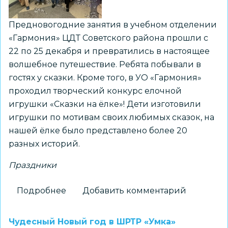
«С
Новым
Предновогодние занятия в учебном отделении
годом,
«Гармония» ЦДТ Советского района прошли с
Светофор!»
22 по 25 декабря и превратились в настоящее
волшебное путешествие. Ребята побывали в
гостях у сказки. Кроме того, в УО «Гармония»
проходил творческий конкурс елочной
игрушки «Сказки на ёлке»! Дети изготовили
игрушки по мотивам своих любимых сказок, на
нашей ёлке было представлено более 20
разных историй.
Праздники
Подробнее
о
Добавить комментарий
Праздничные
мероприятия
Чудесный Новый год в ШРТР «Умка»