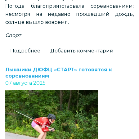
Погода благоприятствовала соревнованиям:
несмотря на недавно прошедший дождь,
солнце вышло вовремя.
Спорт
Подробнее
о
Добавить комментарий
Первенство
ДЮФЦ
Лыжники ДЮФЦ «СТАРТ» готовятся к
«СТАРТ»:
соревнованиям
07 августа 2025
победители,
призы
и
отличная
атмосфера