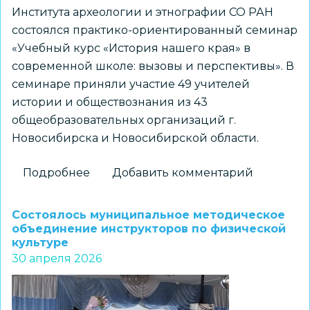
формирования
Института археологии и этнографии СО РАН
национальной
состоялся практико-ориентированный семинар
безопасности
«Учебный курс «История нашего края» в
страны»
современной школе: вызовы и перспективы». В
семинаре приняли участие 49 учителей
истории и обществознания из 43
общеобразовательных организаций г.
Новосибирска и Новосибирской области.
Подробнее
о
Добавить комментарий
Как
преподавать
Состоялось муниципальное методическое
«Историю
объединение инструкторов по физической
культуре
нашего
30 апреля 2026
края»?