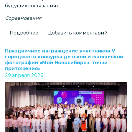
будущих состязаниях.
Соревнования
Подробнее
о
Добавить комментарий
Всероссийские
спортивные
Праздничное награждение участников V
игры
городского конкурса детской и юношеской
фотографии «Мой Новосибирск: точки
школьных
притяжения»
спортивных
29 апреля 2026
клубов:
награждены
лучшие
команды
Новосибирска