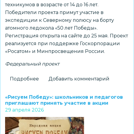
техникумов в возрасте от 14 до 16 лет.
Победители проекта примут участие в
экспедиции к Северному полюсу на борту
атомного ледокола «50 лет Победы».
Регистрация открыта на сайте до 25 мая. Проект
реализуется при поддержке Госкорпорации
«Росатом» и Минпросвещения России.
Федеральный проект
Подробнее
о
Добавить комментарий
Школьников
и
«Рисуем Победу»: школьников и педагогов
студентов
приглашают принять участие в акции
29 апреля 2026
колледжей
приглашают
принять
участие