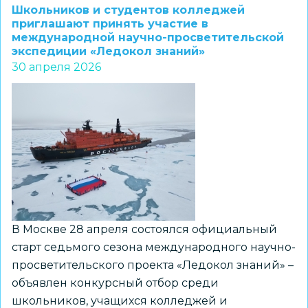
Второй
Школьников и студентов колледжей
Новосибирской
приглашают принять участие в
международной научно-просветительской
гимназии
экспедиции «Ледокол знаний»
стала
30 апреля 2026
лауреатом
Всероссийской
викторины
юных
физиков
Отделения
физических
наук
РАН
В Москве 28 апреля состоялся официальный
старт седьмого сезона международного научно-
просветительского проекта «Ледокол знаний» –
объявлен конкурсный отбор среди
школьников, учащихся колледжей и