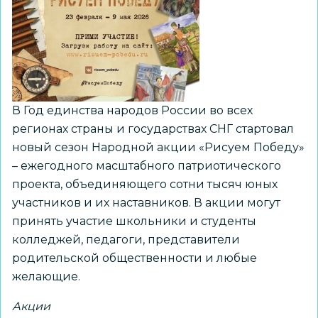
в
международной
научно-
просветительской
экспедиции
«Ледокол
В Год единства народов России во всех
знаний»
регионах страны и государствах СНГ стартовал
новый сезон Народной акции «Рисуем Победу»
– ежегодного масштабного патриотического
проекта, объединяющего сотни тысяч юных
участников и их наставников. В акции могут
принять участие школьники и студенты
колледжей, педагоги, представители
родительской общественности и любые
желающие.
Акции