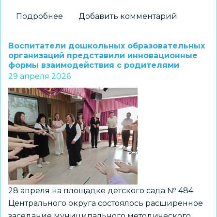
Подробнее
о
Добавить комментарий
«Рисуем
Победу»:
Воспитатели дошкольных образовательных
школьников
организаций представили инновационные
формы взаимодействия с родителями
и
29 апреля 2026
педагогов
приглашают
принять
участие
в
акции
28 апреля на площадке детского сада № 484
Центрального округа состоялось расширенное
заседание муниципального методического