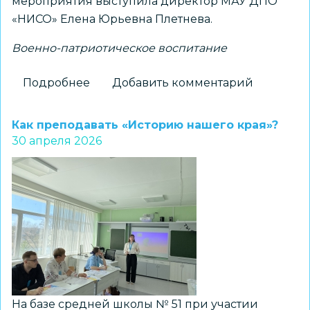
мероприятия выступила директор МАУ ДПО
«НИСО» Елена Юрьевна Плетнева.
Военно-патриотическое воспитание
Подробнее
о
Добавить комментарий
В
Новосибирске
Как преподавать «Историю нашего края»?
прошел
30 апреля 2026
областной
форум
«Основы
безопасности
и
защиты
Родины»:
ключевые
аспекты
На базе средней школы № 51 при участии