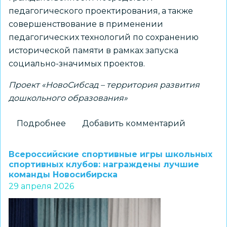
педагогического проектирования, а также
совершенствование в применении
педагогических технологий по сохранению
исторической памяти в рамках запуска
социально-значимых проектов.
Проект «НовоСибсад – территория развития
дошкольного образования»
Подробнее
о
Добавить комментарий
Воспитание
патриотизма
Всероссийские спортивные игры школьных
и
спортивных клубов: награждены лучшие
команды Новосибирска
гражданственности
29 апреля 2026
посредством
педагогического
проектирования