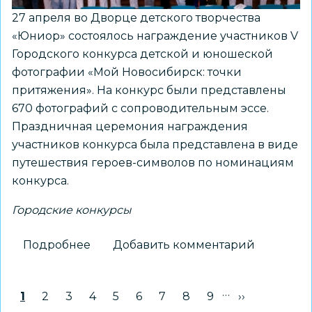
27 апреля во Дворце детского творчества
«Юниор» состоялось награждение участников V
Городского конкурса детской и юношеской
фотографии «Мой Новосибирск: точки
притяжения». На конкурс были представлены
670 фотографий с сопроводительным эссе.
Праздничная церемония награждения
участников конкурса была представлена в виде
путешествия героев-символов по номинациям
конкурса.
Городские конкурсы
Подробнее
о
Добавить комментарий
Праздничное
награждение
…
Нумерация
Текущая страница
1
Страница
2
Страница
3
Страница
4
Страница
5
Страница
6
Страница
7
Страница
8
Страница
9
Следующая 
››
участников
страниц