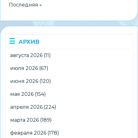
V
Последняя страница
Последняя »
городского
конкурса
детской
и
АРХИВ
юношеской
фотографии
августа 2026
(11)
«Мой
Новосибирск:
июля 2026
(67)
точки
июня 2026
(120)
притяжения»
мая 2026
(154)
апреля 2026
(224)
марта 2026
(189)
февраля 2026
(178)