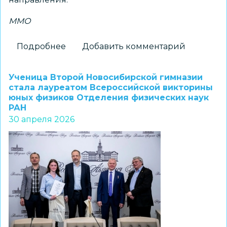
ММО
Подробнее
о
Добавить комментарий
Состоялось
муниципальное
Ученица Второй Новосибирской гимназии
методическое
стала лауреатом Всероссийской викторины
юных физиков Отделения физических наук
объединение
РАН
инструкторов
30 апреля 2026
по
физической
культуре