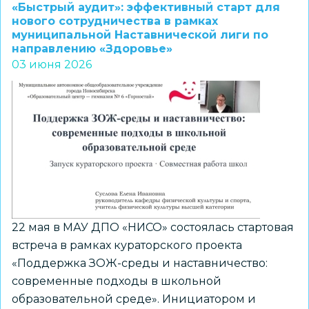
вебинар
«Быстрый аудит»: эффективный старт для
«Цифровизация
нового сотрудничества в рамках
муниципальной Наставнической лиги по
образования»
направлению «Здоровье»
с
03 июня 2026
участием
руководства
Яндекс
Образования
прошел
в
НИСО
22 мая в МАУ ДПО «НИСО» состоялась стартовая
встреча в рамках кураторского проекта
«Поддержка ЗОЖ-среды и наставничество:
современные подходы в школьной
образовательной среде». Инициатором и