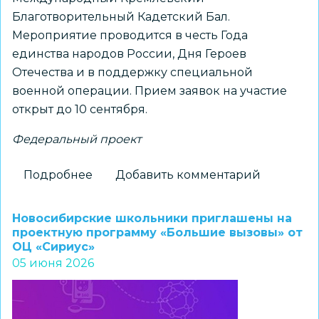
Благотворительный Кадетский Бал.
Мероприятие проводится в честь Года
единства народов России, Дня Героев
Отечества и в поддержку специальной
военной операции. Прием заявок на участие
открыт до 10 сентября.
Федеральный проект
Подробнее
о
Добавить комментарий
Открыт
прием
Новосибирские школьники приглашены на
заявок
проектную программу «Большие вызовы» от
ОЦ «Сириус»
на
05 июня 2026
участие
в
XI