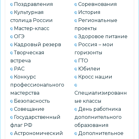
Поздравления
Соревнования
Культурная
История
столица России
Региональные
Мастер-класс
проекты
ОГЭ
Здоровое питание
Кадровый резерв
Россия – мои
Творческая
горизонты
встреча
ГТО
РАС
Юбилеи
Конкурс
Кросс нации
профессионального
мастерства
Специализированн
Безопасность
ые классы
Совещание
День работника
Государственный
дополнительного
флаг РФ
образования
Астрономический
Дополнительное