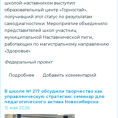
школой-наставником выступил
образовательный центр «Горностай»,
получивший этот статус по результатам
самодиагностики. Мероприятие объединило
представителей школ-участниц
муниципальной Наставнической лиги,
работающих по магистральному направлению
«Здоровье».
Федеральный проект
Подробнее
о
Добавить комментарий
«Быстрый
аудит»:
В школе № 217 обсудили творчество как
эффективный
управленческую стратегию: семинар для
педагогического актива Новосибирска
старт
15 мая 2026
для
нового