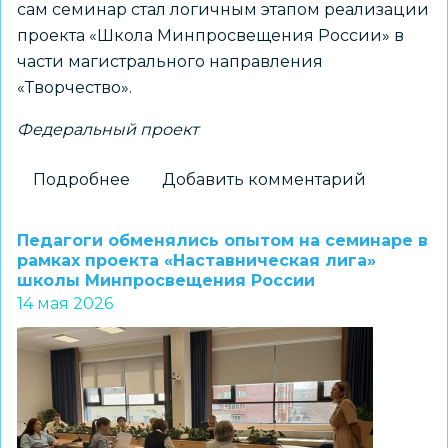
сам семинар стал логичным этапом реализации
проекта «Школа Минпросвещения России» в
части магистрального направления
«Творчество».
Федеральный проект
Подробнее
о
Добавить комментарий
В
школе
Педагоги обменялись опытом на семинаре в
№
рамках проекта «Наставническая лига»
школы Минпросвещения России
217
14 мая 2026
обсудили
творчество
как
управленческую
стратегию:
семинар