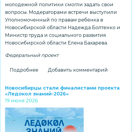
молодежной политики смогли задать свои
вопросы. Модераторами встречи выступили
Уполномоченный по правам ребёнка в
Новосибирской области Надежда Болтенко и
Министр труда и социального развития
Новосибирской области Елена Бахарева.
Федеральный проект
Подробнее
о
Добавить комментарий
Уполномоченный
при
Новосибирцы стали финалистами проекта
Президенте
«Ледокол знаний-2026»
19 июня 2026
РФ
по
правам
ребенка
обсудила