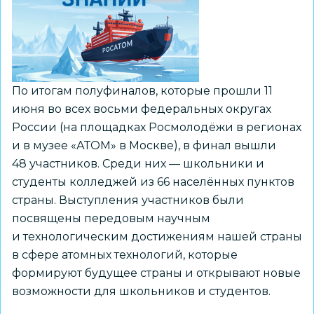
в
Новосибирске
вопросы
профилактики
социального
По итогам полуфиналов, которые прошли 11
сиротства
июня во всех восьми федеральных округах
России (на площадках Росмолодёжи в регионах
и в музее «АТОМ» в Москве), в финал вышли
48 участников. Среди них — школьники и
студенты колледжей из 66 населённых пунктов
страны. Выступления участников были
посвящены передовым научным
и технологическим достижениям нашей страны
в сфере атомных технологий, которые
формируют будущее страны и открывают новые
возможности для школьников и студентов.