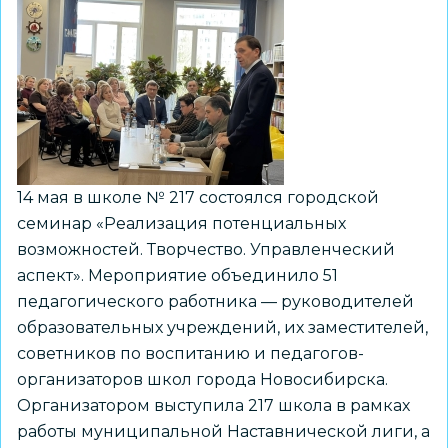
сотрудничества
в
рамках
муниципальной
Наставнической
лиги
по
14 мая в школе № 217 состоялся городской
направлению
семинар «Реализация потенциальных
«Здоровье»
возможностей. Творчество. Управленческий
аспект». Мероприятие объединило 51
педагогического работника — руководителей
образовательных учреждений, их заместителей,
советников по воспитанию и педагогов-
организаторов школ города Новосибирска.
Организатором выступила 217 школа в рамках
работы муниципальной Наставнической лиги, а