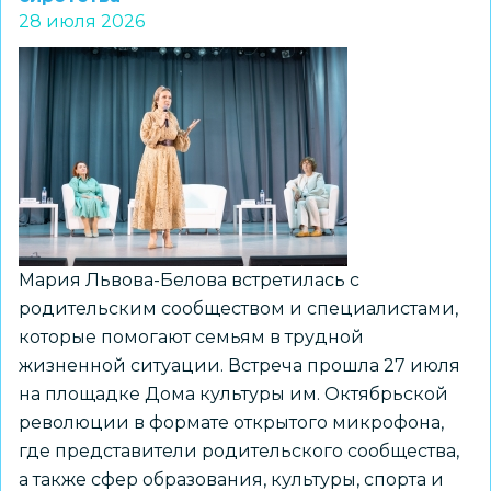
премию
28 июля 2026
«Россия
–
мои
горизонты»
Мария Львова-Белова встретилась с
родительским сообществом и специалистами,
которые помогают семьям в трудной
жизненной ситуации. Встреча прошла 27 июля
на площадке Дома культуры им. Октябрьской
революции в формате открытого микрофона,
где представители родительского сообщества,
а также сфер образования, культуры, спорта и