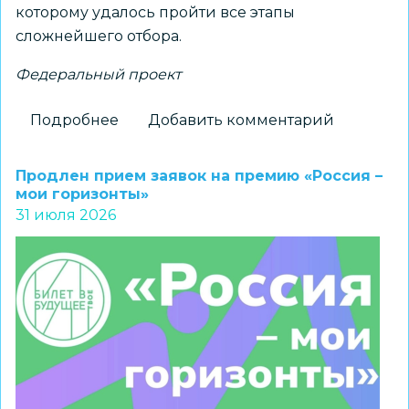
которому удалось пройти все этапы
сложнейшего отбора.
Федеральный проект
Подробнее
о
Добавить комментарий
Новосибирский
школьник
Продлен прием заявок на премию «Россия –
установит
мои горизонты»
31 июля 2026
флаг
региона
на
Северном
полюсе