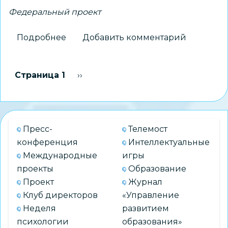
Федеральный проект
Подробнее
о
Добавить комментарий
Педагоги
обменялись
Нумерация
Страница 1
Следующая страница
››
опытом
страниц
на
семинаре
в
Пресс-
Телемост
рамках
конференция
Интеллектуальные
проекта
Международные
игры
«Наставническая
проекты
Образование
лига»
Проект
Журнал
школы
Клуб директоров
«Управление
Минпросвещения
Неделя
развитием
России
психологии
образования»