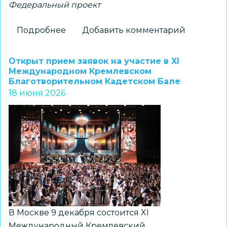
Федеральный проект
Подробнее
о
Добавить комментарий
Новосибирцы
стали
Открыт прием заявок на участие в XI
финалистами
Международном Кремлевском
Благотворительном Кадетском Бале
проекта
18 июня 2026
«Ледокол
знаний-2026»
В Москве 9 декабря состоится XI
Международный Кремлевский