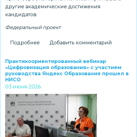
другие академические достижения
кандидатов.
Федеральный проект
Подробнее
о
Добавить комментарий
Новосибирские
школьники
Практикоориентированный вебинар
приглашены
«Цифровизация образования» с участием
руководства Яндекс Образования прошел в
на
НИСО
проектную
03 июня 2026
программу
«Большие
вызовы»
от
ОЦ
«Сириус»