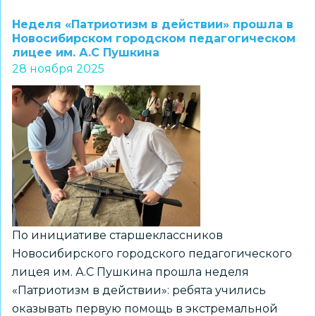
трех
Неделя «Патриотизм в действии» прошла в
тысяч
Новосибирском городском педагогическом
лицее им. А.С Пушкина
школьников
28 ноября 2025
Новосибирска
ответили
на
вопросы
«Краеведческого
эрудита-25»
По инициативе старшеклассников
Новосибирского городского педагогического
лицея им. А.С Пушкина прошла неделя
«Патриотизм в действии»: ребята учились
оказывать первую помощь в экстремальной