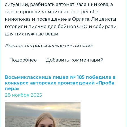
ситуации, разбирать автомат Калашникова, а
также провели чемпионат по стрельбе,
кинопоказ и посвящение в Орлята. Лицеисты
готовили письма для бойцов СВО и собирали
для них нужные вещи.
Военно-патриотическое воспитание
Подробнее
о
Добавить комментарий
Неделя
«Патриотизм
Восьмиклассница лицея № 185 победила в
в
конкурсе авторских произведений «Проба
пера»
действии»
28 ноября 2025
прошла
в
Новосибирском
городском
педагогическом