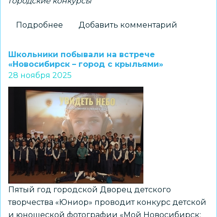
Городские конкурсы
Подробнее
о
Добавить комментарий
Заканчивается
прием
Школьники побывали на встрече
работ
«Новосибирск – город с крыльями»
28 ноября 2025
на
окружной
конкурс
новогодних
игрушек
Пятый год городской Дворец детского
творчества «Юниор» проводит конкурс детской
и юношеской фотографии «Мой Новосибирск: