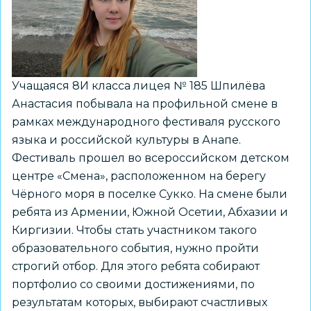
лицее
им.
А.С
Пушкина
Учащаяся 8И класса лицея № 185 Шпилёва
Анастасия побывала на профильной смене в
рамках международного фестиваля русского
языка и российской культуры в Анапе.
Фестиваль прошел во всероссийском детском
центре «Смена», расположенном на берегу
Чёрного моря в поселке Сукко. На смене были
ребята из Армении, Южной Осетии, Абхазии и
Киргизии. Чтобы стать участником такого
образовательного события, нужно пройти
строгий отбор. Для этого ребята собирают
портфолио со своими достижениями, по
результатам которых, выбирают счастливых