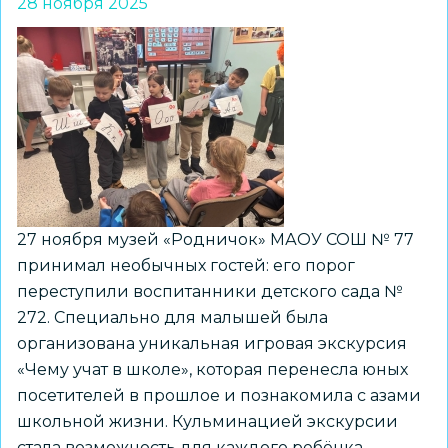
28 ноября 2025
встрече
«Новосибирск
–
город
с
крыльями»
27 ноября музей «Родничок» МАОУ СОШ № 77
принимал необычных гостей: его порог
переступили воспитанники детского сада №
272. Специально для малышей была
организована уникальная игровая экскурсия
«Чему учат в школе», которая перенесла юных
посетителей в прошлое и познакомила с азами
школьной жизни. Кульминацией экскурсии
стала возможность для каждого ребёнка