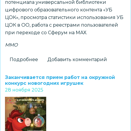
потенциала универсальной библиотеки
цифрового образовательного контента «УБ
ЦОК», просмотра статистики использования УБ
ЦОК в ОО, работа с реестрами пользователей
при переходе со Сферум на МАХ.
ММО
Подробнее
о
Добавить комментарий
ММО
ответственных
Заканчивается прием работ на окружной
за
конкурс новогодних игрушек
28 ноября 2025
цифровизацию:
осваиваем
«Универсальную
библиотеку
ЦОК»