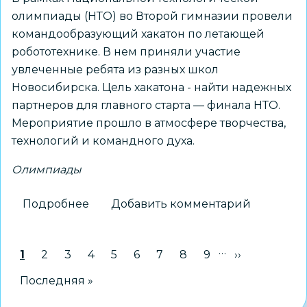
олимпиады (НТО) во Второй гимназии провели
командообразующий хакатон по летающей
робототехнике. В нем приняли участие
увлеченные ребята из разных школ
Новосибирска. Цель хакатона - найти надежных
партнеров для главного старта — финала НТО.
Мероприятие прошло в атмосфере творчества,
технологий и командного духа.
Олимпиады
Подробнее
о
Добавить комментарий
Командообразующий
хакатон
…
Нумерация
Текущая страница
1
Страница
2
Страница
3
Страница
4
Страница
5
Страница
6
Страница
7
Страница
8
Страница
9
Следующая 
››
прошел
страниц
во
Последняя страница
Последняя »
Второй