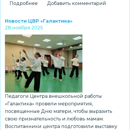
Подробнее
о
Добавить комментарий
Подведены
итоги
Новости ЦВР «Галактика»
ХII
28 ноября 2025
Открытого
конкурса
детского
творчества
«Моя
будущая
профессия»
Педагоги Центра внешкольной работы
«Галактика» провели мероприятия,
посвященные Дню матери, чтобы выразить
свою признательность и любовь мамам.
Воспитанники центра подготовили выставку