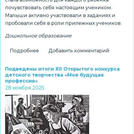
почувствовать себя настоящим учеником.
Малыши активно участвовали в заданиях и
пробовали себя в роли прилежных учеников.
Дошкольное образование
Подробнее
о
Добавить комментарий
«Чему
учат
Подведены итоги ХII Открытого конкурса
в
детского творчества «Моя будущая
профессия»
школе»:
28 ноября 2025
дошколята
в
гостях
у
музея
«Родничок»