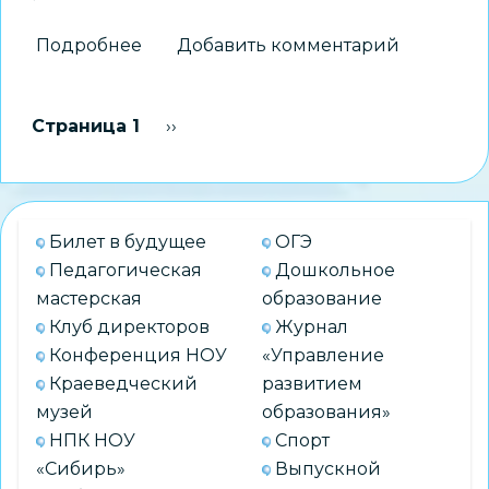
Подробнее
о
Добавить комментарий
В
Новосибирске
Нумерация
Страница 1
Следующая страница
››
открыли
страниц
памятный
знак
выдающемуся
Билет в будущее
ОГЭ
педагогу
Педагогическая
Дошкольное
Людмиле
мастерская
образование
Александровне
Клуб директоров
Журнал
Черкашиной
Конференция НОУ
«Управление
Краеведческий
развитием
музей
образования»
НПК НОУ
Спорт
«Сибирь»
Выпускной