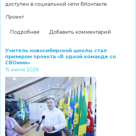
доступен в социальной сети ВКонтакте.
Проект
Подробнее
о
Добавить комментарий
Голос
добра:
Учитель новосибирской школы стал
ученики
призером проекта «В одной команде со
СВОими»
МАОУ
15 июня 2026
СОШ
№215
подарили
голос
«Книге
для
Тёмы»