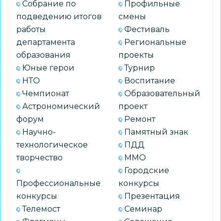
Собрание по
Профильные
подведению итогов
смены
работы
Фестиваль
департамента
Региональные
образования
проекты
Юные герои
Турнир
НТО
Воспитание
Чемпионат
Образовательный
Астрономический
проект
форум
Ремонт
Научно-
Памятный знак
технологическое
ПДД
творчество
ММО
Городские
Профессиональные
конкурсы
конкурсы
Презентация
Телемост
Семинар