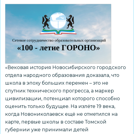
том
благотворительного
проекта
«Книга
для
Тёмы.
История
Алёны»
«Вековая история Новосибирского городского
отдела народного образования доказала, что
школа в эпоху больших перемен – это не
спутник технического прогресса, а маркер
цивилизации, потенциал которого способно
оценить только будущее. На излёте 19 века,
когда Новониколаевск ещё не отметился на
карте, первые школы в составе Томской
губернии уже принимали детей