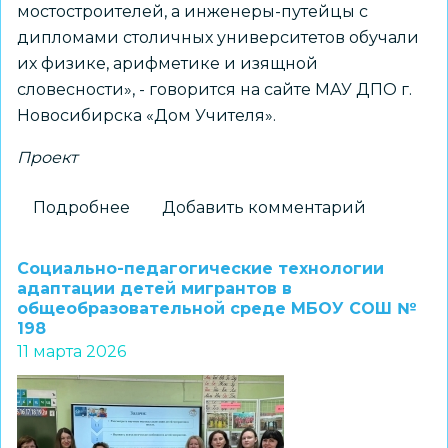
мостостроителей, а инженеры-путейцы с
дипломами столичных университетов обучали
их физике, арифметике и изящной
словесности», - говорится на сайте МАУ ДПО г.
Новосибирска «Дом Учителя».
Проект
Подробнее
о
Добавить комментарий
Новосибирский
Дом
Социально-педагогические технологии
Учителя
адаптации детей мигрантов в
общеобразовательной среде МБОУ СОШ №
реализует
198
проект,
11 марта 2026
посвященный
100-
летию
ГОРОНО