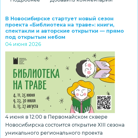
Учитель
новосибирской
В Новосибирске стартует новый сезон
школы
проекта «Библиотека на траве»: книги,
спектакли и авторские открытки — прямо
стал
под открытым небом
призером
04 июня 2026
проекта
«В
одной
команде
со
СВОими»
4 июня в 12:00 в Первомайском сквере
Новосибирска состоится открытие XIII сезона
уникального регионального проекта