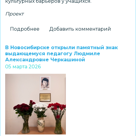
культурных барьеров у учащихся.
Проект
Подробнее
о
Добавить комментарий
Социально-
педагогические
В Новосибирске открыли памятный знак
технологии
выдающемуся педагогу Людмиле
Александровне Черкашиной
адаптации
05 марта 2026
детей
мигрантов
в
общеобразовательной
среде
МБОУ
СОШ
№
198