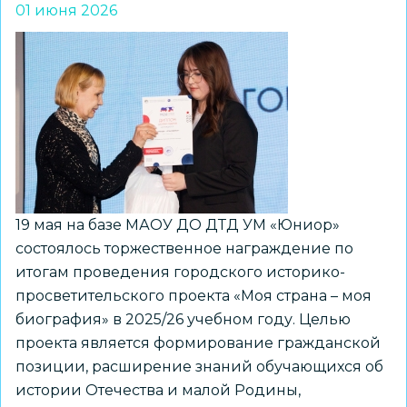
01 июня 2026
сезон
проекта
«Библиотека
на
траве»:
книги,
спектакли
и
авторские
19 мая на базе МАОУ ДО ДТД УМ «Юниор»
открытки
состоялось торжественное награждение по
—
итогам проведения городского историко-
прямо
просветительского проекта «Моя страна – моя
под
биография» в 2025/26 учебном году. Целью
открытым
проекта является формирование гражданской
небом
позиции, расширение знаний обучающихся об
истории Отечества и малой Родины,