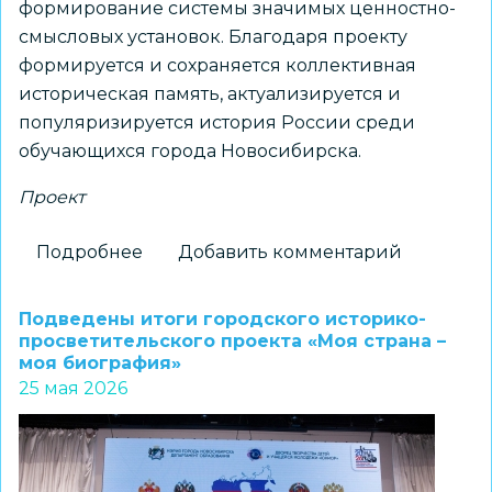
формирование системы значимых ценностно-
смысловых установок. Благодаря проекту
формируется и сохраняется коллективная
историческая память, актуализируется и
популяризируется история России среди
обучающихся города Новосибирска.
Проект
Подробнее
о
Добавить комментарий
Состоялось
награждение
Подведены итоги городского историко-
по
просветительского проекта «Моя страна –
моя биография»
итогам
25 мая 2026
городского
проекта
«Моя
страна