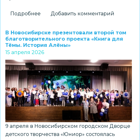
Подробнее
о
Добавить комментарий
Состоялась
церемония
В Новосибирске презентовали второй том
награждения
благотворительного проекта «Книга для
Тёмы. История Алёны»
участников
15 апреля 2026
городского
проекта
«Интеллект»
9 апреля в Новосибирском городском Дворце
детского творчества «Юниор» состоялась