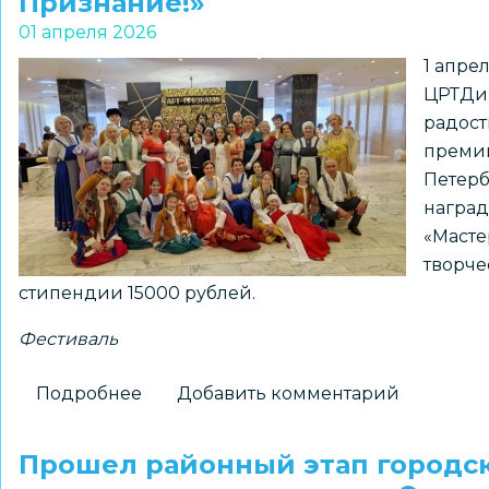
Признание!»
фестиваль
01 апреля 2026
«Калейдоскоп
1 апре
талантов»
ЦРТДиЮ
радост
премии
Петерб
наград
«Масте
творче
стипендии 15000 рублей.
Фестиваль
Подробнее
о
Добавить комментарий
Коллектив
ЦРТДиЮ
Прошел районный этап городск
«Заельцовский»