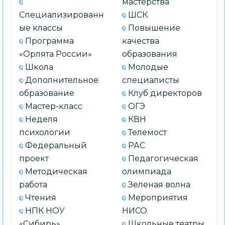
мастерства
Специализированн
ШСК
ые классы
Повышение
Программа
качества
«Орлята России»
образования
Школа
Молодые
Дополнительное
специалисты
образование
Клуб директоров
Мастер-класс
ОГЭ
Неделя
КВН
психологии
Телемост
Федеральный
РАС
проект
Педагогическая
Методическая
олимпиада
работа
Зеленая волна
Чтения
Мероприятия
НПК НОУ
НИСО
«Сибирь»
Школьные театры