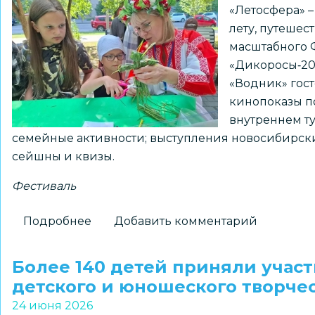
«Летосфера» 
лету, путешес
масштабного 
«Дикоросы‑20
«Водник» гос
кинопоказы п
внутреннем т
семейные активности; выступления новосибирски
сейшны и квизы.
Фестиваль
Подробнее
о
Добавить комментарий
В
Новосибирске
Более 140 детей приняли участ
состоялся
детского и юношеского творче
городской
24 июня 2026
праздник