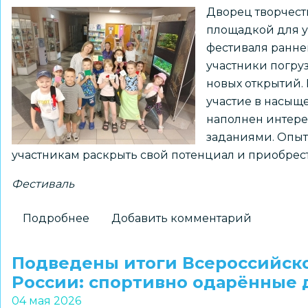
Дворец творчест
«Летосфера»
площадкой для у
фестиваля ранне
участники погруз
новых открытий. 
участие в насыщ
наполнен интере
заданиями. Опыт
участникам раскрыть свой потенциал и приобрес
Фестиваль
Подробнее
о
Добавить комментарий
Более
140
Подведены итоги Всероссийско
детей
России: спортивно одарённые 
приняли
04 мая 2026
участие