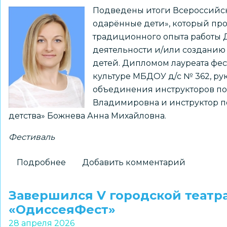
Подведены итоги Всероссийск
во
одарённые дети», который пр
II
традиционного опыта работы 
Городском
деятельности и/или созданию
фестивале
детей. Дипломом лауреата фе
детского
культуре МБДОУ д/с № 362, р
и
объединения инструкторов по
юношеского
Владимировна и инструктор п
творчества
детства» Божнева Анна Михайловна.
«ЮниФест»
Фестиваль
Подробнее
о
Добавить комментарий
Подведены
итоги
Завершился V городской театр
Всероссийского
«ОдиссеяФест»
фестиваля
28 апреля 2026