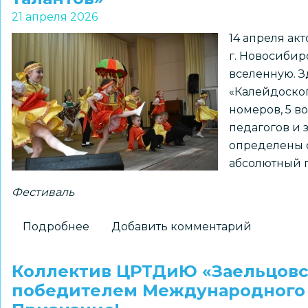
городского
21 апреля 2026
фестиваля
14 апреля ак
«Династии
г. Новосибир
Новосибирска»
вселенную. 
«Калейдоскоп
номеров, 5 в
педагогов и 
определены 
абсолютный 
Фестиваль
Подробнее
о
Добавить комментарий
В
Новосибирске
Коллектив ЦРТДиЮ «Заельцовс
прошел
победителем Международного 
городской