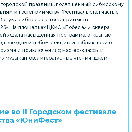
– городской праздник, посвящённый сибирскому
твиям и гостеприимству. Фестиваль стал частью
Форума сибирского гостеприимства
26». На площадках ЦКиО «Победа» и сквера
тей ждала насыщенная программа: открытые
од звёздным небом; лекции и паблик-токи о
уризме и приключениях; мастер-классы и
х музыкантов; литературные чтения, джем-
ие во II Городском фестивале
ства «ЮниФест»