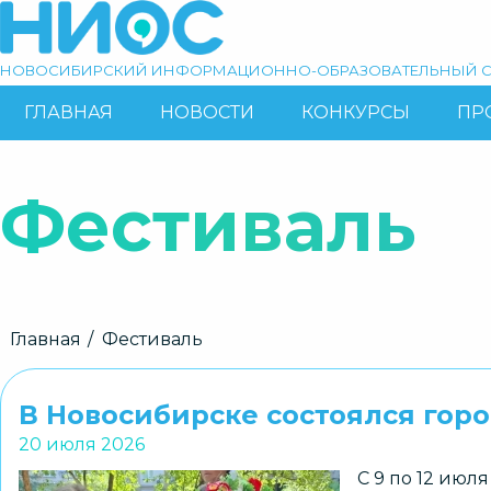
Перейти
к
основному
НОВОСИБИРСКИЙ ИНФОРМАЦИОННО-ОБРАЗОВАТЕЛЬНЫЙ С
содержанию
ГЛАВНАЯ
НОВОСТИ
КОНКУРСЫ
ПР
ОСНОВНАЯ
Поиск
НАВИГАЦИЯ
Фестиваль
Строка
Главная
Фестиваль
навигации
В Новосибирске состоялся гор
20 июля 2026
С 9 по 12 июл