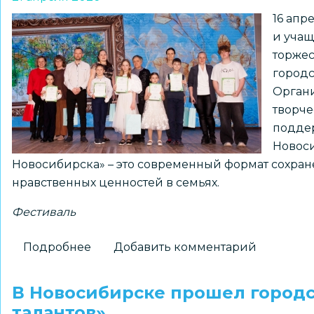
фестиваль
16 апр
«ОдиссеяФест»
и учащ
торжес
городс
Органи
творче
поддер
Новоси
Новосибирска» – это современный формат сохра
нравственных ценностей в семьях.
Фестиваль
Подробнее
о
Добавить комментарий
Подведены
итоги
В Новосибирске прошел город
V
талантов»