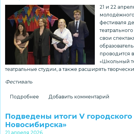
«Воспитатели
21 и 22 апре
России:
молодёжного 
спортивно
фестиваля де
одарённые
театрального
дети»
свои спектак
образовател
проводится в
«Школьный те
театральные студии, а также расширять творческ
Фестиваль
Подробнее
о
Добавить комментарий
Завершился
V
Подведены итоги V городского
городской
Новосибирска»
театральный
21 апреля 2026