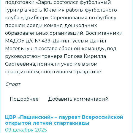
подготовки «Заря» состоялся футбольный
турнир в честь 10-летия работы футбольного
клуба «Дриблер». Соревнования по футболу
прошли среди команд дошкольных
образовательных организаций. Воспитанники
МАДОУ д/с № 439, Данил Гусев и Данил
Могельчук, в составе сборной команды, под
руководством тренера Попова Кирилла
Сергеевича, приняли участие в этом
грандиозном, спортивном празднике.
Спорт
Подробнее
о
Добавить комментарий
Дошкольники
приняли
ЦВР «Пашинский» – лауреат Всероссийской
участие
открытой летней спартакиады
09 декабря 2025
в