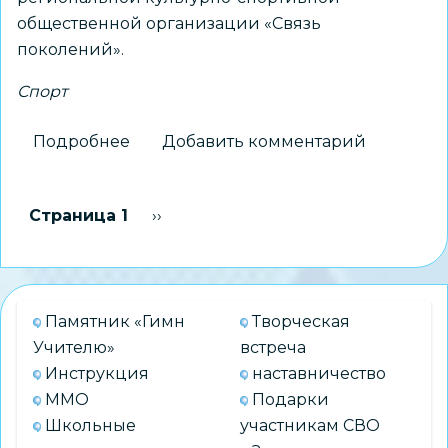
общественной организации «Связь
поколений».
Спорт
Подробнее
о
Добавить комментарий
Отделение
спортивной
Нумерация
Страница 1
Следующая страница
››
борьбы
страниц
ДЮФЦ
«СТАРТ»
успешно
Памятник «Гимн
Творческая
выступило
Учителю»
встреча
на
Инструкция
наставничество
первенстве
ММО
Подарки
Новосибирской
Школьные
участникам СВО
области