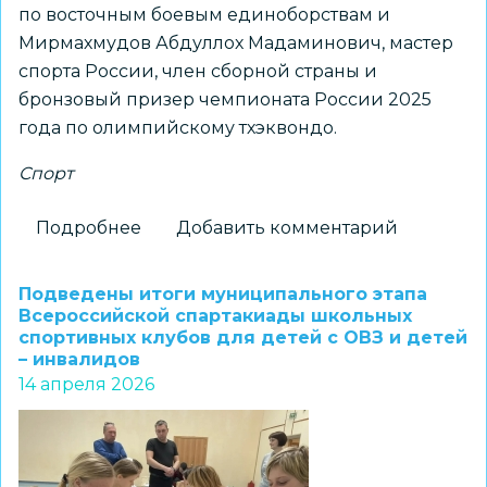
по восточным боевым единоборствам и
Мирмахмудов Абдуллох Мадаминович, мастер
спорта России, член сборной страны и
бронзовый призер чемпионата России 2025
года по олимпийскому тхэквондо.
Спорт
Подробнее
о
Добавить комментарий
Воспитанники
детского
Подведены итоги муниципального этапа
сада
Всероссийской спартакиады школьных
спортивных клубов для детей с ОВЗ и детей
сделали
– инвалидов
зарядку
14 апреля 2026
вместе
с
чемпионами