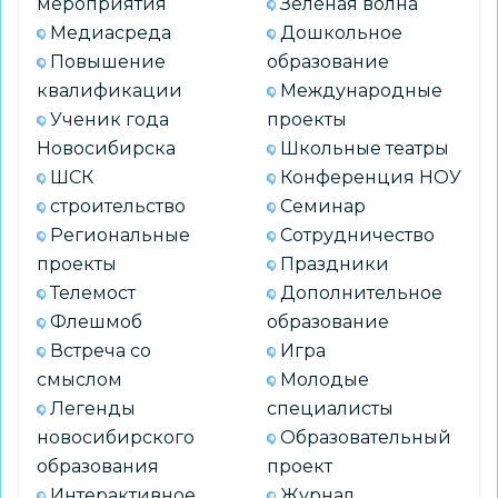
мероприятия
Зеленая волна
Медиасреда
Дошкольное
Повышение
образование
квалификации
Международные
Ученик года
проекты
Новосибирска
Школьные театры
ШСК
Конференция НОУ
строительство
Семинар
Региональные
Сотрудничество
проекты
Праздники
Телемост
Дополнительное
Флешмоб
образование
Встреча со
Игра
смыслом
Молодые
Легенды
специалисты
новосибирского
Образовательный
образования
проект
Интерактивное
Журнал