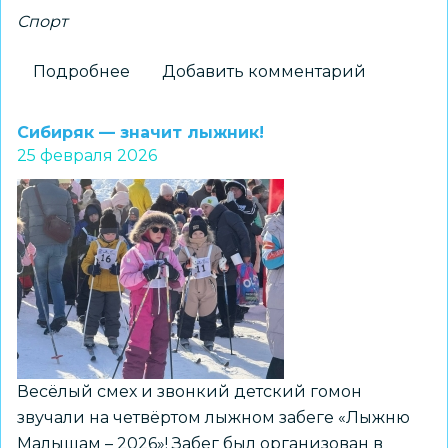
Спорт
Подробнее
о
Добавить комментарий
Подведены
итоги
Сибиряк — значит лыжник!
муниципального
25 февраля 2026
этапа
Всероссийской
спартакиады
школьных
спортивных
клубов
для
детей
с
Весёлый смех и звонкий детский гомон
ОВЗ
звучали на четвёртом лыжном забеге «Лыжню
и
Малышам – 2026»! Забег был организован в