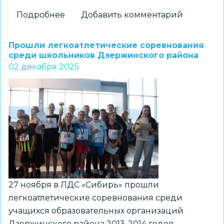
Подробнее
о
Добавить комментарий
Соревнования
по
Прошли легкоатлетические соревнования
лёгкой
среди школьников Дзержинского района
02 декабря 2025
атлетике
на
призы
мастера
спорта
России
В.
В.
Савельевой
27 ноября в ЛДС «Сибирь» прошли
легкоатлетические соревнования среди
учащихся образовательных организаций
Дзержинского района 2013-2014 годов