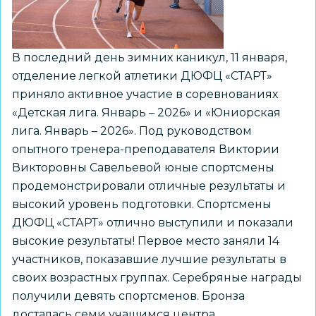
СФО
по
спортивным
бальным
В последний день зимних каникул, 11 января,
танцам
отделение легкой атлетики ДЮФЦ «СТАРТ»
приняло активное участие в соревнованиях
«Детская лига. Январь – 2026» и «Юниорская
лига. Январь – 2026». Под руководством
опытного тренера-преподавателя Виктории
Викторовны Савельевой юные спортсмены
продемонстрировали отличные результаты и
высокий уровень подготовки. Спортсмены
ДЮФЦ «СТАРТ» отлично выступили и показали
высокие результаты! Первое место заняли 14
участников, показавшие лучшие результаты в
своих возрастных группах. Серебряные награды
получили девять спортсменов. Бронза
досталась семи учащимся центра.