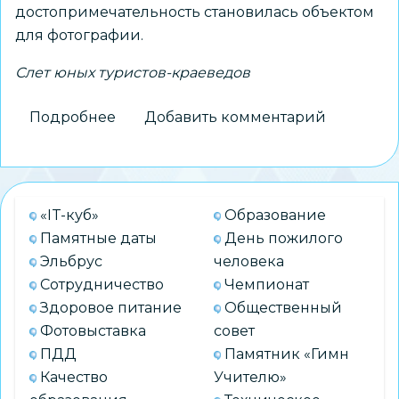
достопримечательность становилась объектом
для фотографии.
Слет юных туристов-краеведов
Подробнее
о
Добавить комментарий
Городской
слет
юных
туристов-
«IT-куб»
Образование
краеведов
Памятные даты
День пожилого
«Урбо_ТУР_Нск»
Эльбрус
человека
Сотрудничество
Чемпионат
Здоровое питание
Общественный
Фотовыставка
совет
ПДД
Памятник «Гимн
Качество
Учителю»