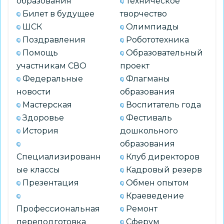
образования
Техническое
Билет в будущее
творчество
ШСК
Олимпиады
Поздравления
Робототехника
Помощь
Образовательный
участникам СВО
проект
Федеральные
Флагманы
новости
образования
Мастерская
Воспитатель года
Здоровье
Фестиваль
История
дошкольного
образования
Специализированн
Клуб директоров
ые классы
Кадровый резерв
Презентация
Обмен опытом
Краеведение
Профессиональная
Ремонт
переподготовка
Сферум