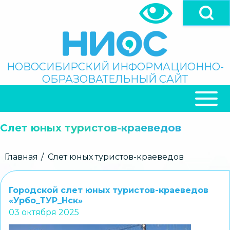
Перейти
к
основному
содержанию
Поиск
НОВОСИБИРСКИЙ ИНФОРМАЦИОННО-
ОБРАЗОВАТЕЛЬНЫЙ САЙТ
ОСНОВНАЯ
НАВИГАЦИЯ
Слет юных туристов-краеведов
Строка
Главная
Слет юных туристов-краеведов
навигации
Городской слет юных туристов-краеведов
«Урбо_ТУР_Нск»
03 октября 2025