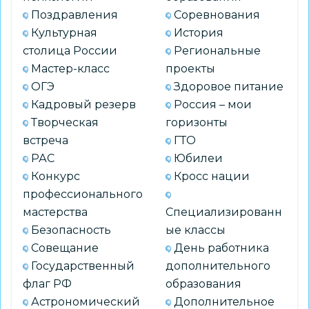
хлеб»
Поздравления
Соревнования
Культурная
История
столица России
Региональные
Мастер-класс
проекты
ОГЭ
Здоровое питание
Кадровый резерв
Россия – мои
Творческая
горизонты
встреча
ГТО
РАС
Юбилеи
Конкурс
Кросс нации
профессионального
мастерства
Специализированн
Безопасность
ые классы
Совещание
День работника
Государственный
дополнительного
флаг РФ
образования
Астрономический
Дополнительное