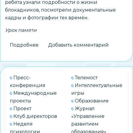
ребята узнали подробности о жизни
блокадников, посмотрели документальные
кадры и фотографии тех времён.
Урок памяти
Подробнее
о
Добавить комментарий
Ученики
школы
№
73
Пресс-
Телемост
приняли
конференция
Интеллектуальные
участие
Международные
игры
во
проекты
Образование
Всероссийском
Проект
Журнал
Уроке
Клуб директоров
«Управление
памяти
Неделя
развитием
«Блокадный
психологии
образования»