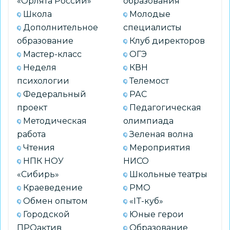
«Орлята России»
образования
Школа
Молодые
Дополнительное
специалисты
образование
Клуб директоров
Мастер-класс
ОГЭ
Неделя
КВН
психологии
Телемост
Федеральный
РАС
проект
Педагогическая
Методическая
олимпиада
работа
Зеленая волна
Чтения
Мероприятия
НПК НОУ
НИСО
«Сибирь»
Школьные театры
Краеведение
РМО
Обмен опытом
«IT-куб»
Городской
Юные герои
ПРОактив
Образование