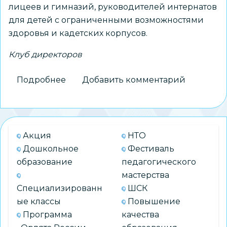
лицеев и гимназий, руководителей интернатов
для детей с ограниченными возможностями
здоровья и кадетских корпусов.
Клуб директоров
Подробнее
о
Добавить комментарий
Директор
школы
№
216
Акция
НТО
принимает
Дошкольное
Фестиваль
участие
образование
педагогического
в
мастерства
стратегической
Специализированн
ШСК
сессии
ые классы
Повышение
«Клуба
Программа
качества
директоров»