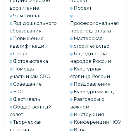
патриотическое
проект
воспитание
Проект
Чемпионат
Год дошкольного
Профессиональная
образования
переподготовка
Повышение
Мастерская
квалификации
строительство
Спорт
Год единства
Фотовыставка
народов России
Помощь
Культурная
участникам СВО
столица России
Совещание
Поздравления
НТО
Культурный код
Фестиваль
Разговоры о
Общественный
важном
совет
Инструкция
Творческая
Конференция НОУ
встреча
Игра