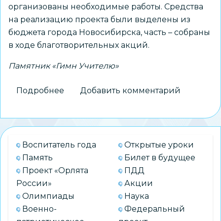
организованы необходимые работы. Средства
на реализацию проекта были выделены из
бюджета города Новосибирска, часть – собраны
в ходе благотворительных акций.
Памятник «Гимн Учителю»
Подробнее
о
Добавить комментарий
Памятник-
символ
«Гимн
Учителю»
Воспитатель года
Открытые уроки
открыт
Память
Билет в будущее
после
Проект «Орлята
ПДД
реконструкции
России»
Акции
Олимпиады
Наука
Военно-
Федеральный