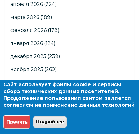
апреля 2026
(224)
марта 2026
(189)
февраля 2026
(178)
января 2026
(124)
декабря 2025
(239)
ноября 2025
(269)
октября 2025
(266)
Сайт использует файлы cookie и сервисы
сбора технических данных посетителей.
сентября 2025
(176)
Продолжение пользования сайтом является
согласием на применение данных технологий
августа 2025
(2)
Принять
Подробнее
© 2004 - 2026 Новосибирский информационно-
образовательный сайт по заказу департамента