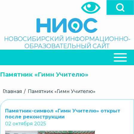
Перейти
к
основному
содержанию
Поиск
НОВОСИБИРСКИЙ ИНФОРМАЦИОННО-
ОБРАЗОВАТЕЛЬНЫЙ САЙТ
ОСНОВНАЯ
НАВИГАЦИЯ
Памятник «Гимн Учителю»
Строка
Главная
Памятник «Гимн Учителю»
навигации
Памятник-символ «Гимн Учителю» открыт
после реконструкции
02 октября 2025