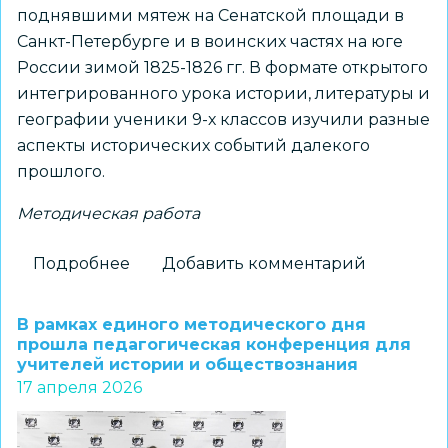
поднявшими мятеж на Сенатской площади в
Санкт-Петербурге и в воинских частях на юге
России зимой 1825-1826 гг. В формате открытого
интегрированного урока истории, литературы и
географии ученики 9-х классов изучили разные
аспекты исторических событий далекого
прошлого.
Методическая работа
Подробнее
о
Добавить комментарий
Педагоги
и
В рамках единого методического дня
ученики
прошла педагогическая конференция для
учителей истории и обществознания
воссоздали
17 апреля 2026
события
200-
летней