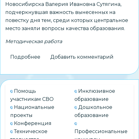
Новосибирска Валерия Ивановна Сутягина,
подчеркнувшая важность вынесенных на
повестку дня тем, среди которых центральное
место заняли вопросы качества образования.
Методическая работа
Подробнее
о
Добавить комментарий
Методическая
вертушка
в
действии:
Помощь
Инклюзивное
обмен
участникам СВО
образование
опытом
Национальные
Дошкольное
и
проекты
образование
практические
Конференция
кейсы
Техническое
Профессиональные
для