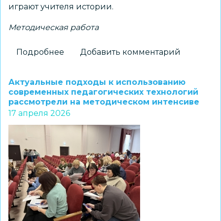
играют учителя истории.
Методическая работа
Подробнее
о
Добавить комментарий
В
рамках
Актуальные подходы к использованию
единого
современных педагогических технологий
рассмотрели на методическом интенсиве
методического
17 апреля 2026
дня
прошла
педагогическая
конференция
для
учителей
истории
и
обществознания