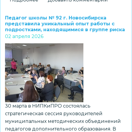
Актуальные
подходы
Педагог школы № 92 г. Новосибирска
к
представила уникальный опыт работы с
подростками, находящимися в группе риска
использованию
02 апреля 2026
современных
педагогических
технологий
рассмотрели
на
методическом
интенсиве
30 марта в НИПКиПРО состоялась
стратегическая сессия руководителей
муниципальных методических объединений
педагогов дополнительного образования. В