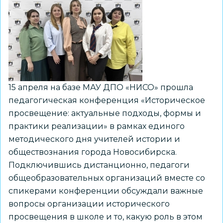
давности,
посвятив
мероприятие
подвигу
жен
декабристов
15 апреля на базе МАУ ДПО «НИСО» прошла
педагогическая конференция «Историческое
просвещение: актуальные подходы, формы и
практики реализации» в рамках единого
методического дня учителей истории и
обществознания города Новосибирска.
Подключившись дистанционно, педагоги
общеобразовательных организаций вместе со
спикерами конференции обсуждали важные
вопросы организации исторического
просвещения в школе и то, какую роль в этом