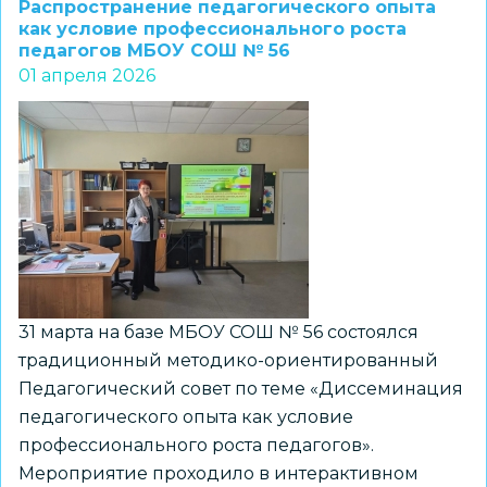
Распространение педагогического опыта
№
как условие профессионального роста
педагогов МБОУ СОШ № 56
92
01 апреля 2026
г.
Новосибирска
представила
уникальный
опыт
работы
с
подростками,
находящимися
31 марта на базе МБОУ СОШ № 56 состоялся
в
традиционный методико-ориентированный
группе
Педагогический совет по теме «Диссеминация
риска
педагогического опыта как условие
профессионального роста педагогов».
Мероприятие проходило в интерактивном