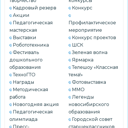
творчество
конкурсы
заместителей
Кадровый резерв
Конкурс
директора
Акции
по
Педагогическая
Профилактическое
УВР
мастерская
мероприятие
Выставки
Конкурс проектов
Робототехника
ШСК
Фестиваль
Зеленая волна
дошкольного
Ярмарка
образования
Телешоу «Классная
ТехноГТО
тема!»
Награды
Фотовыставка
Методическая
ММО
работа
Легенды
Новогодняя акция
новосибирского
Педагогическая
образования
олимпиада
Городской совет
Пресс-
старшеклассников