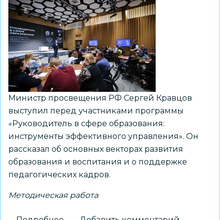
роста
педагогов
МБОУ
СОШ
№
56
Министр просвещения РФ Сергей Кравцов
выступил перед участниками программы
«Руководитель в сфере образования:
инструменты эффективного управления». Он
рассказал об основных векторах развития
образования и воспитания и о поддержке
педагогических кадров.
Методическая работа
Подробнее
о
Добавить комментарий