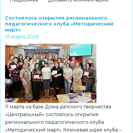
В
России
Состоялось открытие регионального
будет
педагогического клуба «Методический
март»
выстроена
12 марта 2026
единая
система
методического
сопровождения
системы
образования
11 марта на базе Дома детского творчества
«Центральный» состоялось открытие
регионального педагогического клуба
«Методический март». Ключевая идея клуба –