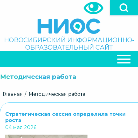
Перейти
к
основному
содержанию
Поиск
НОВОСИБИРСКИЙ ИНФОРМАЦИОННО-
ОБРАЗОВАТЕЛЬНЫЙ САЙТ
ОСНОВНАЯ
НАВИГАЦИЯ
Методическая работа
Строка
Главная
Методическая работа
навигации
Стратегическая сессия определила точки
роста
04 мая 2026